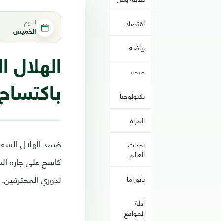
اليوم
اقتصاد
الخميس
رياضة
الهلال 
صحه
باكتساح
تكنولوجيا
المراة
احداث
العالم
لدوري المحترفين.
بانوراما
ادلة
المواقع