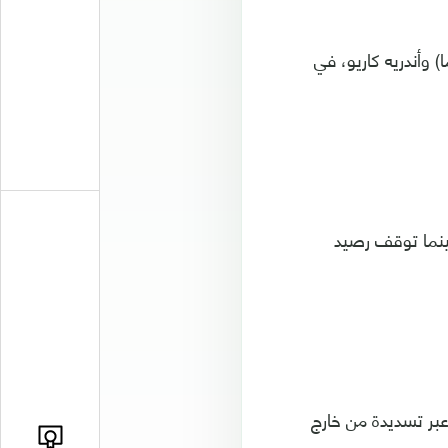
وأندريه كاريو، في
رابع، ولديه 3 مباريات مؤجلة، بينما توقف رصيد
عبر تسديدة من خارج