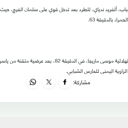
ب، ألفريد ندياي، للطرد بعد تدخل قوي على سلمان الفرج، حيث
حمراء بالدقيقة 63.
وأكمل الخماسية الهلالية موسى ماريجا، في الدقيقة 82، بع
زاوية اليمنى للحارس الشبابي.
مشاركة: