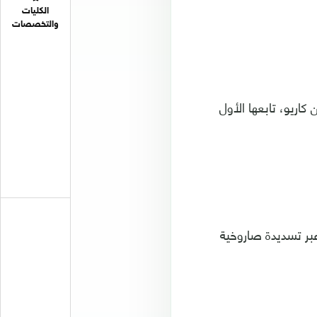
الكليات
والتخصصات
من كاريو، تابعها الأول
ولات الهجومية المستمرة، نجح كاريو في إضافة هدف ثان، بالدقيقة 25، عبر تسديدة صاروخية