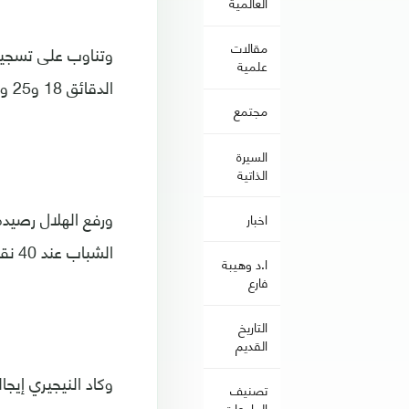
العالمية
مقالات
وتناوب على تسجيل 
علمية
الدقائق 18 و25 و30 و43 و82.
مجتمع
السيرة
الذاتية
اخبار
الشباب عند 40 نقطة، في المركز الثالث.
ا.د وهيبة
فارع
التاريخ
القديم
وكاد النيجيري إيج
تصنيف
الجامعات