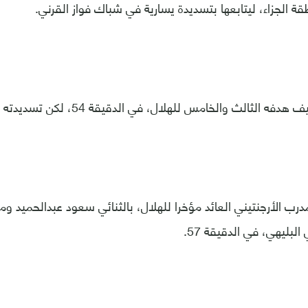
ة الجزاء، ليتابعها بتسديدة يسارية في شباك فواز القرني.
ثالث والخامس للهلال، في الدقيقة 54، لكن تسديدته تصدى لها فواز القرني.
مدرب الأرجنتيني العائد مؤخرا للهلال، بالثنائي سعود عبدالحميد و
لبليهي، في الدقيقة 57.