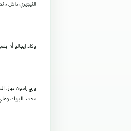
النيجيري داخل منطق
وكاد إيجالو أن يضيف هدفه ال
وزج رامون دياز، ال
محمد البريك وعلي ا