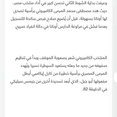
وعرفت بداية الشوط الثاني تحسن كبير في أداء منتخب مصر،
حيث هدد مصطفى محمد المرمى الكاميروني برأسية تصدى
لها أونانا بسهولة، قبل أن يُضيع صلاح فرص سانحة للتسجيل
بعدما فشل في مراوغة الحارس أونانا في حالة انفراد صريح.
المنتخب الكاميروني شعر بصعوبة الموقف وبدأ في تنظيم
صفوفه من جديد ما جعله يستعيد السيطرة نسبيا ويُهدد
المرمى المصري برأسية خطيرة من كارل إيكامبي أبطل
مفعولها أبو جبل، الذي أبعد تسديدة أخرى من جيمس سيليكي
في الدقيقة 82.