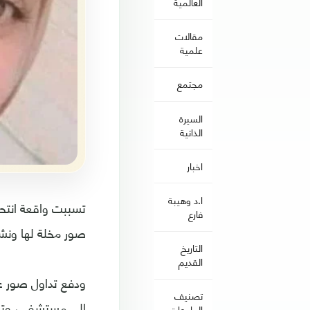
العالمية
مقالات
علمية
مجتمع
السيرة
الذاتية
اخبار
ا.د وهيبة
تسببت واقعة انتحا
فارع
صور مخلة لها ونش
التاريخ
القديم
ودفع تداول صور عار
تصنيف
إلى مستشفى، وتلفظ
الجامعات