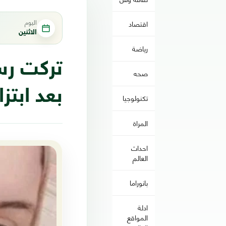
اليوم
اقتصاد
الاثنين
رياضة
تركت رسا
صحه
بعد ابتز
تكنولوجيا
المراة
احداث
العالم
بانوراما
ادلة
المواقع