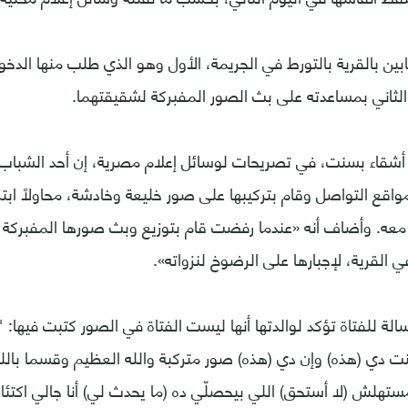
ين بالقرية بالتورط في الجريمة، الأول وهو الذي طلب منها الدخ
الثاني بمساعدته على بث الصور المفبركة لشقيقتهما.
د أشقاء بسنت، في تصريحات لوسائل إعلام مصرية، إن أحد الشباب
قع التواصل وقام بتركيبها على صور خليعة وخادشة، محاولاً ابتز
معه. وأضاف أنه «عندما رفضت قام بتوزيع وبث صورها المفبركة 
القرية، لإجبارها على الرضوخ لنزواته».
لة للفتاة تؤكد لوالدتها أنها ليست الفتاة في الصور كتبت فيها: "
 دي (هذه) وإن دي (هذه) صور متركبة والله العظيم وقسما بالله دي
تهلش (لا أستحق) اللي بيحصلّي ده (ما يحدث لي) أنا جالي اكتئاب