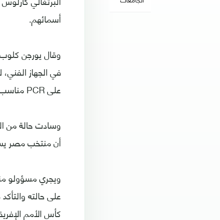
أسمائهم.
في الجهاز الفني، ل
على PCR مناسب”.
وسادت حالة من ال
أن منتخب مصر يستعد ل
ويجري مسؤولو من
على حالته والتأك
كأس الأمم الإفريق