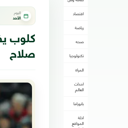
اليوم
اقتصاد
الأحد
رياضة
كلوب يف
صحه
صلاح
تكنولوجيا
المراة
احداث
العالم
بانوراما
ادلة
المواقع