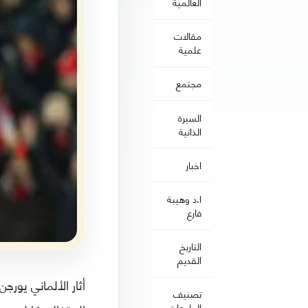
العالمية
مقالات
علمية
مجتمع
السيرة
الذاتية
اخبار
ا.د وهيبة
فارع
التاريخ
القديم
أثار الألماني يور
تصنيف
الجامعات