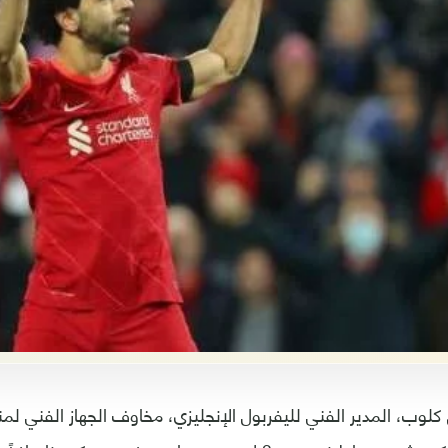
جن كلوب، المدير الفني لليفربول الإنجليزي، مخاوف الجهاز الفني ل