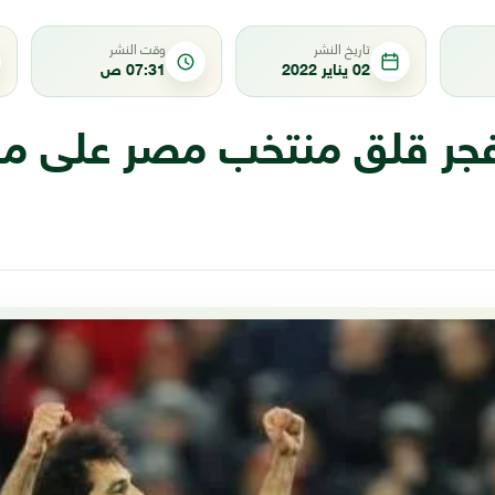
تاريخ النشر
وقت النشر
02 يناير 2022
07:31 ص
جر قلق منتخب مصر على م