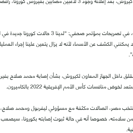
البرتغالي كارلوس كيروش، بعد إعلانه وجود 3 لاعبين مصابين بفيروس كور
وقال يورجن كلوب، في تصريحات بمؤتمر صحفي: “لدينا 3 
ا يمكنني الكشف عن الأسماء لأنه لا يزال يتعين علينا إجراء العمل
قلق داخل الجهاز المعاون لكيروش، بشأن إصابة محمد صلاح بفي
خوض منافسات كأس الأمم الإفريقية 2022 بالكاميرون.
تخب مصر، اتصالات مكثفة مع مسؤولي ليفربول ومحمد صلاح، م
د من سلامته، خصوصا أنه في حالة ثبوت إصابته بكورونا، سيصعب 
ية.