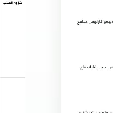
شؤون الطلاب
دييجو كارلوس مدافع
هرب من رقابة دفاع
في الدقيقة 36، حيث سدد على مرتين وتصدى تير شتيجن