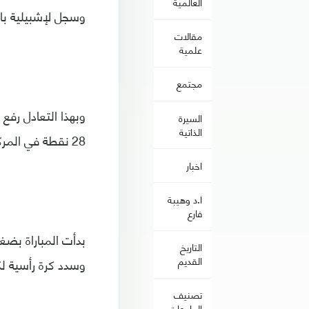
العالمية
وسجل لإشبيلية بابو جوميز في الدقيقة 32، 
مقالات
علمية
مجتمع
السيرة
الذاتية
28 نقطة في المركز السابع.
اخبار
ا.د وهيبة
فارع
بدأت المباراة بض
التاريخ
القديم
وسدد كرة رأسية لك
تصنيف
الجامعات