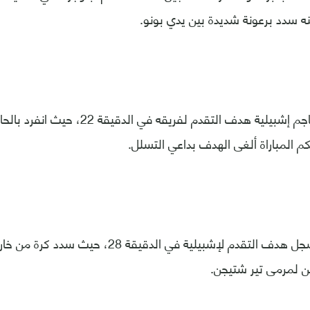
ه سدد برعونة شديدة بين يدي بونو.
وسجل رافا مير مهاجم إشبيلية هدف التقدم لف
م المباراة ألغى الهدف بداعي التسلل.
وكاد رافا مير أن يُسجل هدف التقدم لإشبيلية في الد
من لمرمى تير شتيجن.