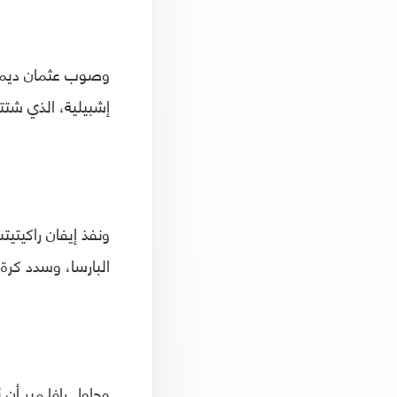
وصوب عثمان ديمبل
إشبيلية، الذي شتتها
ونفذ إيفان راكيتي
البارسا، وسدد كرة