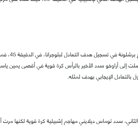
ونجح أراوخو مدافع ب
لت إلى أراوخو سدد الأخير بالرأس كرة قوية في أقصى يمين ياسي
ل بالتعادل الإيجابي بهدف لمثله.
لثاني، سدد توماس ديلايني مهاجم إشبيلية كرة قوية لكنها مرت 