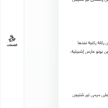
رشلونة في تسجيل هدف التعادل لبلوجرانا، في الدقيقة 45، فمن ركلة ركنية نفذها
الخدمات
ن بونو حارس إشبيلية،
أعلى مرمى تير شتيجن