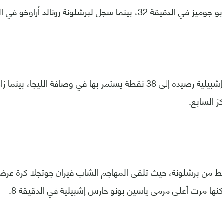
بينما سجل لبرشلونة رونالد أراوخو في الدقيقة 45.
وبهذا التعادل رفع إشبيلية رصيده إلى 38 نقطة يستمر بها في وصافة الل
غط من برشلونة، حيث تلقى المهاجم الشاب فيران جوتجلا كرة عرض
نها مرت أعلى مرمى ياسين بونو حارس إشبيلية في الدقيقة 8.