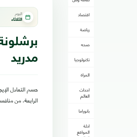
اليوم
اقتصاد
الثلاثاء
رياضة
برشلونة
صحه
مدريد
تكنولوجيا
المراة
احداث
العالم
الرابعة، من منافس
بانوراما
ادلة
المواقع