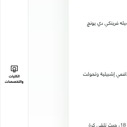
يله فرينكي دي يونج
افعي إشبيلية وتحولت
الكليات
والتخصصات
وأضاع إريك جارسيا لاعب برشلونة، فرصة تسجيل هدف التقدم لبلوجرانا في الدقيقة 18، حيث تلقى كرة