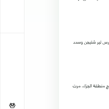
ريقه في الدقيقة 22، حيث انفرد بالحارس تير شتيجن وسدد
قيقة 28، حيث سدد كرة من خارج منطقة الجزاء، مرت