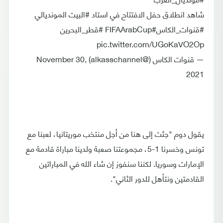
شاهد انطلاق حفل الافتتاح في استاد #البيت المونديالي
#قنوات_الكاس#FIFAArabCup #قطر_البحرين
pic.twitter.com/UGoKaVO2Op
— قنوات الكاس (@alkasschannel) November 30,
2021
يقول دوم "جئت إلى هنا من أجل منتخب موريتانيا، لعبنا مع
تونس وخسرنا 1-5، مجموعتنا صعبة ولدينا مباراة قادمة مع
الإمارات وسوريا. لكننا سنفوز إن شاء الله في المباراتين
القادمتين ونتأهل للدور الثاني".