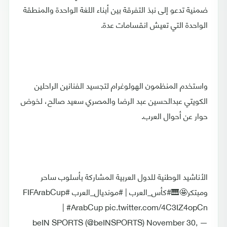
ضمنية تدعو إلى نبذ التفرقة بين أبناء اللغة الواحدة والمنطقة
الواحدة التي تعيش انقسامات عدة.
واستخدم المنظمون الهولوغرام لتجسيد الفنانين الراحلين
الكويتي عبدالحسين عبد الرضا والمصري سعيد صالح، لخوض
حوار عن أحوال العرب.
الأناشيد الوطنية للدول العربية المشاركة بأسلوب ساحر
ومبتكر🤩🎹#كأس_العرب | #مونديال_العرب #FIFArabCup
| #ArabCup pic.twitter.com/4C3IZ4opCn
— beIN SPORTS (@beINSPORTS) November 30,