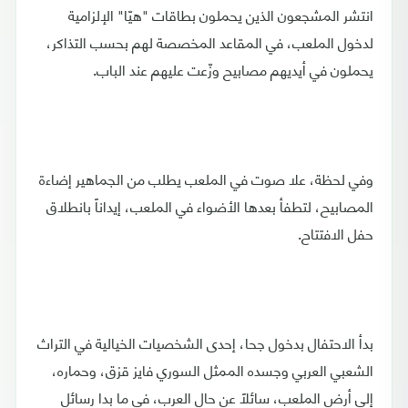
انتشر المشجعون الذين يحملون بطاقات "هيّا" الإلزامية
لدخول الملعب، في المقاعد المخصصة لهم بحسب التذاكر،
يحملون في أيديهم مصابيح وزّعت عليهم عند الباب.
وفي لحظة، علا صوت في الملعب يطلب من الجماهير إضاءة
المصابيح، لتطفأ بعدها الأضواء في الملعب، إيداناً بانطلاق
حفل الافتتاح.
بدأ الاحتفال بدخول جحا، إحدى الشخصيات الخيالية في التراث
الشعبي العربي وجسده الممثل السوري فايز قزق، وحماره،
إلى أرض الملعب، سائلاً عن حال العرب، في ما بدا رسائل