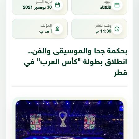
اليوم
تاريخ النشر
الثلاثاء
30 نوفمبر 2021
وقت النشر
المؤلف
11:39 م
أ ف ب
بحكمة جحا والموسيقى والفن..
انطلاق بطولة "كأس العرب" في
قطر