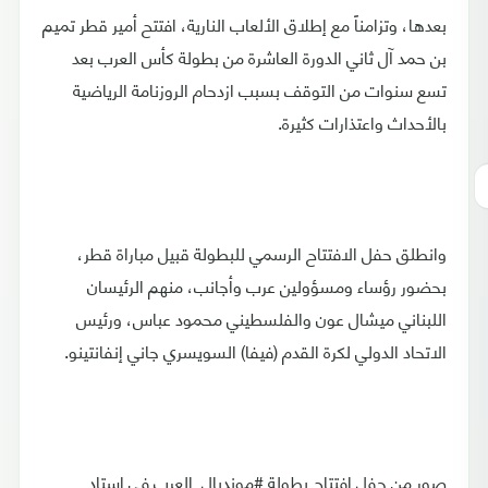
بعدها، وتزامناً مع إطلاق الألعاب النارية، افتتح أمير قطر تميم
بن حمد آل ثاني الدورة العاشرة من بطولة كأس العرب بعد
تسع سنوات من التوقف بسبب ازدحام الروزنامة الرياضية
بالأحداث واعتذارات كثيرة.
وانطلق حفل الافتتاح الرسمي للبطولة قبيل مباراة قطر،
بحضور رؤساء ومسؤولين عرب وأجانب، منهم الرئيسان
اللبناني ميشال عون والفلسطيني محمود عباس، ورئيس
الاتحاد الدولي لكرة القدم (فيفا) السويسري جاني إنفانتينو.
صور من حفل افتتاح بطولة #مونديال_العرب في استاد