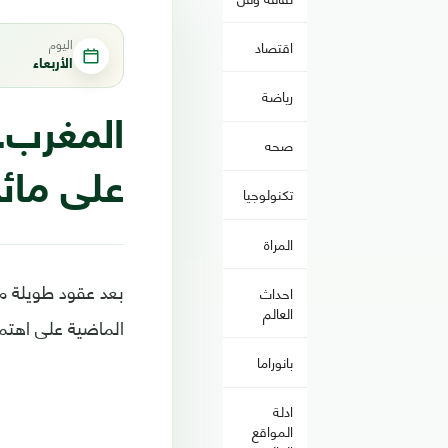
اليوم
اقتصاد
الأربعاء
رياضة
المغرب.
صحه
على مائد
تكنولوجيا
المراة
بعد عقود طويلة م
احداث
العالم
الماضية على اهتما
بانوراما
ادلة
المواقع