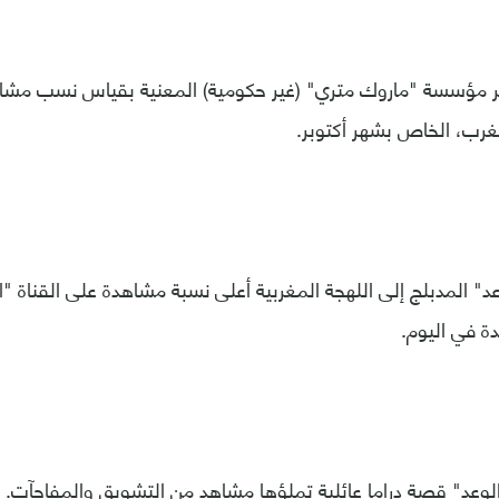
ر مؤسسة "ماروك متري" (غير حكومية) المعنية بقياس نسب مشا
مغرب، الخاص بشهر أكتوبر.
عد" قصة دراما عائلية تملؤها مشاهد من التشويق والمفاجآت.