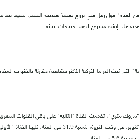
ن الحياة" حول رجل غني تزوج بحبيبة صديقه الفقير، ليعود بعد مر
دته على إنشاء مشروع ليوفر احتياجات أبنائه.
نية" التي تبث الدراما التركية الأكثر مشاهدة مقارنة بالقنوات المغرب
وك متري"، تقدمت القناة "الثانية" على باقي القنوات المغربي
5. في المئة.