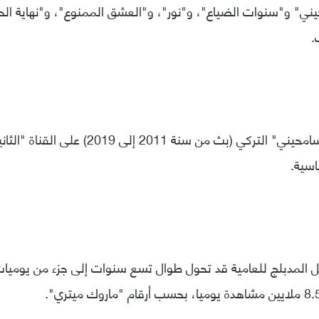
" و"سنوات الضياع"، و"نور"، و"العشق الممنوع"، و"نهاية الحب
.
ويبقى مسلسل "سامحيني" التركي (بث من سنة 2011 
سية.
المدبلج للعامية قد تحول طوال تسع سنوات إلى جزء من يوميات ا