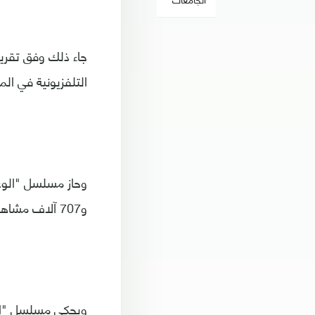
جاء ذلك وفق تقري
التلفزيونية في ال
و707 آلاف مشاهدة في اليوم.
ويحكي مسلسل "الو