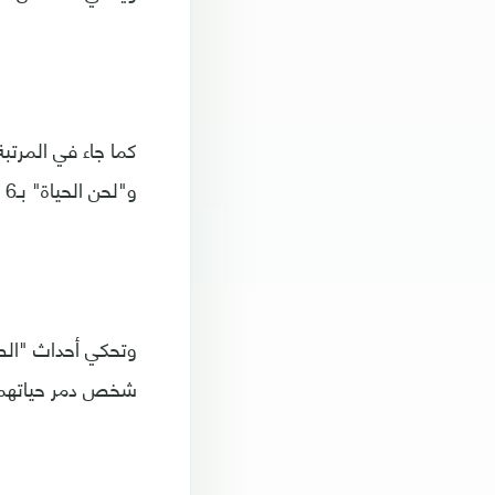
كما جاء في المرتب
و"لحن الحياة" بـ6 ملايين و5 آلاف مشاهدة، و5 ملايين و78 ألف مشاهدة يوميا على التوالي.
وتحكي أحداث "الطي
شخص دمر حياتهما