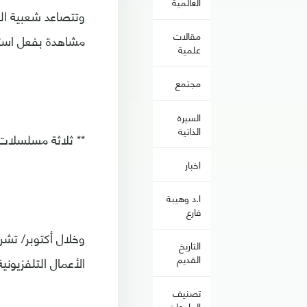
العالمية
وتتصاعد شعبية الدر
مقالات
مشاهدة بفعل استق
علمية
مجتمع
السيرة
الذاتية
** ثلاثة مسلسلات
اخبار
ا.د وهيبة
فارع
وخلال أكتوبر/ تش
التاريخ
القديم
الأعمال التلفزيوني
تصنيف
الجامعات