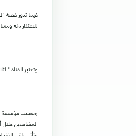
فيما تدور قصة "لح
للاعتذار منه ومساع
وتعتبر القناة "الثا
وبحسب مؤسسة "مار
وتأتي باقي القنوات بنسبة 6