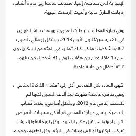
الإجبارية لمن يحتاجون إليها. وتحولت ساموا إلى جزيرة أشباح،
إذ باتت الطرق خالية وألغيت الرحلات الجوية.
وفي نهاية المطاف، تباطأت العدوى، ورفعت حالة الطوارئ
في 28 ديسمبر/كانون الأول 2019. وبشكل إجمالي، أصيب
5,667 شخصًا، بما في ذلك ثمانية في المئة من السكان دون
سن 15 عامًا. ومن بين هؤلاء، توفي 81 شخصا، من بينهم
ثلاثة أطفال من عائلة واحدة.
انتهى الوباء، لكن الفيروس أدى إلى "فقدان الذاكرة المناعي"،
وهي ظاهرة غامضة ظهرت منذ آلاف السنين لكنها لم
تُكتشف إلا في عام 2012. وبشكل أساسي، عندما تُصاب
بالحصبة، ينسى جهازك المناعي فجأة كل مسببات الأمراض
التي واجهتها من قبل - كل نزلة برد، وكل نوبة انفلونزا، وكل
تعرض للبكتيريا أو الفيروسات في البيئة، وكل تطعيم، وهو ما