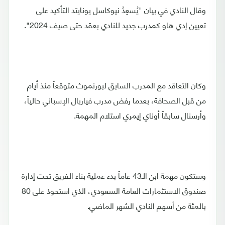
وقال النادي في بيان "يُسعِدُ نيوكاسل يونايتد التأكيد على
تعيين إدي هاو كمدرب جديد للنادي بعقد حتى صيف 2024".
وكان التعاقد مع المدرب السابق لبورنموث متوقعاً منذ أيام
من قبل الصحافة، بعدما رفض مدرب فياريال الإسباني حالياً،
وأرسنال سابقاً أوناي إيمري استلام المهمة.
وستكون مهمة ابن الـ43 عاماً بدء عملية بناء الفريق تحت إدارة
صندوق الاستثمارات العامة السعودي، الذي استحوذ على 80
بالمئة من أسهم النادي الشهر الماضي.