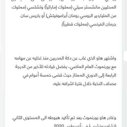
المحليين مانشستر سيتي (مملوك إماراتياً) وتشلسي (مملوك
من الملياردير الروسي رومان أبراموفيتش) أو باريس سان
جرمان الفرنسي (مملوك قطرياً).
واشتهر هاو الذي غاب عن دكة المدربين منذ تخليه عن مهامه
مع بورنموث العام الماضي، بفضل قيادته للأخير من الدرجة
الرابعة إلى الدوري الممتاز حيث قضى خمسة أعوام في
مصاف النخبة خلال فترة اشرافه عليه.
وغادر هاو بورنموث بعد تم تأكيد هبوطه الى المستوى الثاني
(تشامبيونشيب) في أغسطس 2020.