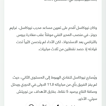
وكان نيوكاسل أقدم على تعيين مساعد مدرب نيوكاسل، غرايم
جونز، في منصب المدير الفني موقتاً عقب مغادرة بروس
بالتراضي بعد الاستحواذ، لكن الأداء لم يتحسن كثيراً تحت
قيادته إذ حصد نقطتين من ثلاث مباريات.
ويُصارع نيوكاسل لتفادي الهبوط إلى المستوى الثاني، حيث
لم يفز الفريق بأي من مبارياته الـ11 الاولى في الدوري ويحتل
وصافة القاع برصيد 5 نقاط، بفارق الأهداف عن نوريتش
سيتي، الأخير.