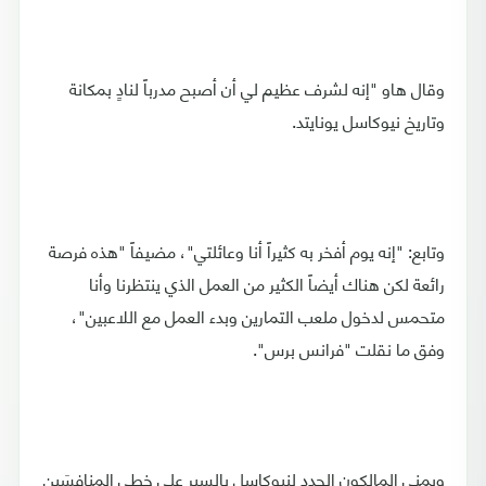
وقال هاو "إنه لشرف عظيم لي أن أصبح مدرباً لنادٍ بمكانة
وتاريخ نيوكاسل يونايتد.
وتابع: "إنه يوم أفخر به كثيراً أنا وعائلتي"، مضيفاً "هذه فرصة
رائعة لكن هناك أيضاً الكثير من العمل الذي ينتظرنا وأنا
متحمس لدخول ملعب التمارين وبدء العمل مع اللاعبين"،
وفق ما نقلت "فرانس برس".
ويمني المالكون الجدد لنيوكاسل بالسير على خطى المنافِسَين