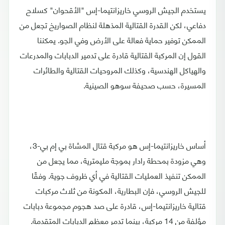
يستخدم الجيش الروسي خاريزانتيما-إس "الأقحوان" كسلاح
دفاعي، لكن القدرة القتالية المذهلة لنظام الصواريخ تجعل من
الممكن توفير حماية فعالة على الأرض وفي الجو. يمكننا
القول إن المركبة القتالية قادرة على تدمير الدبابات والمدرعات
والهياكل الهندسية، وكذلك المروحيات القتالية والطائرات
المسيرة، حسب صحيفة سوهو الصينية.
أساس خاريزانتيما-إس هو مركبة قتال المشاة بي إم بي-3،
وهي مزودة بمحطة رادار بموجة مليمترية، مما يجعل من
الممكن تنفيذ العمليات القتالية في أي ظروف جوية. وفقًا
للجيش الروسي، فإن البطارية، المكونة من ثلاث مركبات
قتالية خاريزانتيما-إس، قادرة على صد هجوم مجموعة دبابات
مؤلفة من 14 مركبة، بينما تدمر معظم الدبابات المتقدمة.