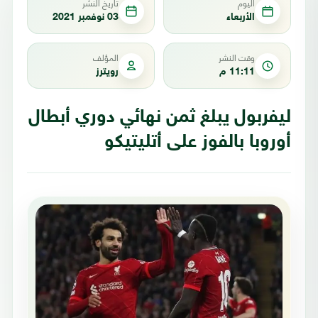
اليوم
تاريخ النشر
الأربعاء
03 نوفمبر 2021
وقت النشر
المؤلف
11:11 م
رويترز
ليفربول يبلغ ثمن نهائي دوري أبطال
أوروبا بالفوز على أتليتيكو