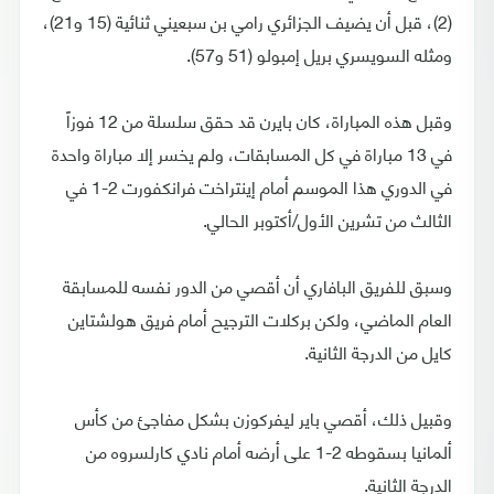
(2)، قبل أن يضيف الجزائري رامي بن سبعيني ثنائية (15 و21)،
ومثله السويسري بريل إمبولو (51 و57).
وقبل هذه المباراة، كان بايرن قد حقق سلسلة من 12 فوزاً
في 13 مباراة في كل المسابقات، ولم يخسر إلا مباراة واحدة
في الدوري هذا الموسم أمام إينتراخت فرانكفورت 2-1 في
الثالث من تشرين الأول/أكتوبر الحالي.
وسبق للفريق البافاري أن أقصي من الدور نفسه للمسابقة
العام الماضي، ولكن بركلات الترجيح أمام فريق هولشتاين
كايل من الدرجة الثانية.
وقبيل ذلك، أقصي باير ليفركوزن بشكل مفاجئ من كأس
ألمانيا بسقوطه 2-1 على أرضه أمام نادي كارلسروه من
الدرجة الثانية.