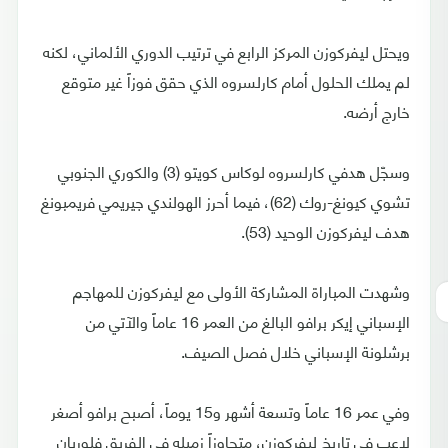
ويحتل ليفركوزن المركز الرابع في ترتيب الدوري الألماني، لكنه
لم يملك الحلول أمام كارلسروه الذي حقق فوزاً غير متوقع
خارج أرضه.
وسجّل هدفي كارلسروه لوكاس كويتو (3) والكوري الجنوبي
تشوي كيونغ-روك (62)، فيما أحرز الهولندي جيريمي فريمبونغ
هدف ليفركوزن الوحيد (53).
وشهدت المباراة المشاركة الأولى مع ليفركوزن للمهاجم
الإسباني إيكر برافو البالغ من العمر 16 عاماً والآتي من
برشلونة الإسباني خلال فصل الصيف.
وفي عمر 16 عاماً وتسعة أشهر و15 يوماً، أصبح برافو أصغر
لاعب في تاريخ ليفركوزن، متجاوزاً زميله في الفريق فلوريان