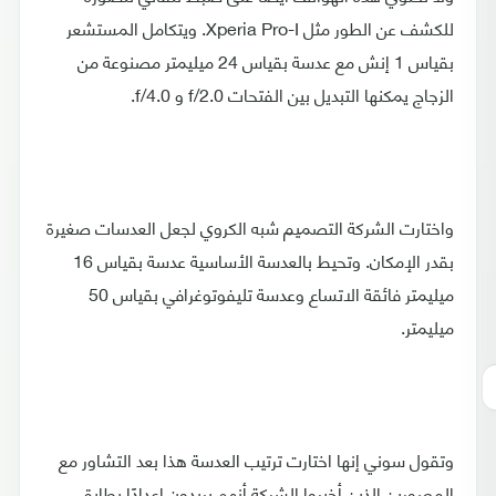
للكشف عن الطور مثل Xperia Pro-I. ويتكامل المستشعر
بقياس 1 إنش مع عدسة بقياس 24 ميليمتر مصنوعة من
الزجاج يمكنها التبديل بين الفتحات f/2.0 و f/4.0.
واختارت الشركة التصميم شبه الكروي لجعل العدسات صغيرة
بقدر الإمكان. وتحيط بالعدسة الأساسية عدسة بقياس 16
ميليمتر فائقة الاتساع وعدسة تليفوتوغرافي بقياس 50
ميليمتر.
وتقول سوني إنها اختارت ترتيب العدسة هذا بعد التشاور مع
المصورين الذين أخبروا الشركة أنهم يريدون إعدادًا يطابق