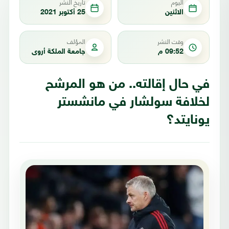
اليوم
تاريخ النشر
الاثنين
25 أكتوبر 2021
وقت النشر
المؤلف
09:52 م
جامعة الملكة أروى
في حال إقالته.. من هو المرشح
لخلافة سولشار في مانشستر
يونايتد؟