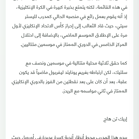
في هذه القائمة، لكنه يتمتع بخبرة كبيرة في الكرة الإنكليزية،
إذ أنه يقوم بعمل رائع في منصبه الحالي كمدرب لليستر
سيتي، حيث قاد الثعالب إلى إحراز كأس الاتحاد الإنكليزي لأول
مرة على الإطلاق الموسم الماضي، بالإضافة إلى احتلال
المركز الخامس في الدوري الممتاز في موسمين متتاليين.
كما حقق ثلاثية محلية متتالية في موسمين ونصف مع
سلتيك، لكن ارتباطه بغريم يونايتد ليفربول ماضياً قد يكون
عقبة، بعد أن كان على بعد نقطتين من الفوز بالدوري الإنكليزي
الممتاز في ثاني مواسمه مع الريدز.
إريك تن هاج
يبدو هذا المدرب محط أنظار أندية كبيرة عديدة في أوروبا، حيث