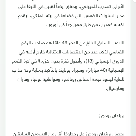
الأولى كمدرب للميرنغي، وحقق أيضاً لقبين في الليغا على
مدار السنوات الخمس التي قضاها في بيته الملكي، ليقدم
نفسه كمدرب من طراز مميز جداً في أوروبا.
اللاعب السابق البالغ من العمر 49 عامًا هو صاحب الرقم
القياسي لأكبر عدد من الانتصارات المتتالية خارج أرضه في
الدوري الإسباني (13)، وأطول فترة بدون هزيمة في كرة القدم
الإسبانية (40 مباراة)، وسيراه يونايتد بالتأكيد بمثابة وجه جذاب
للغاية ليقود نجمه السابق رونالدو، ومواطنيه بوغبا، وفاران
ومارسيال.
بريندان رودجرز
يحصل بريندان رودجرز على حظوظ أقل من الاسمين السابقين