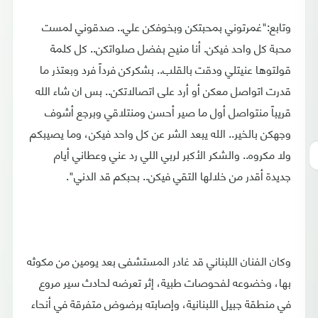
وتابع:"غمرتوني بمحبتكن وبخوفكن علي.. صدقوني لمست
محبة كل واحد فيكن. أنا منيح بفضل صلواتكن.. كل كلمة
قولتوها عنيتلي ودقت بالقلب.. بشكركن فرداً فرد وبعتذر ما
قدرت اتواصل معكن أو أرد على اتصالاتكن.. بس ان شاء الله
قريباً منتواصل أول ما صير أحسن ومنتلاقي وبرجع أشوف
وجهكن بالخير.. الله يبعد الشر عن كل واحد فيكن، وما يصيبكم
ولا مكروه.. والشكر الأكبر لربي اللي رد عني وعطاني أيام
جديدة أقدر من خلالها التقي فيكن.. بحبكم قد الدني".
وكان الفنان اللبناني قد غادر المستشفى بعد يومين من مكوثه
بها، وخضوعه لفحوصات طبية، إثر تعرضه لحادث سير مروع
في منطقة جبيل اللبنانية، وإصابته برضوض متفرقة في أنحاء