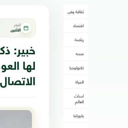
ثقافة وفن
اليوم
اقتصاد
الاثنين
رياضة
خبير: ذ
صحه
لها العو
تكنولوجيا
الاتصال
المراة
احداث
العالم
بانوراما