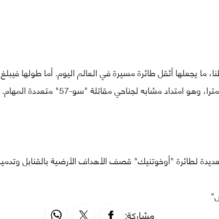
عديدة لطائرة "أوخوتنيك" قصف الأهداف الأرضية بالقنابل وتدميرها
س"
مشاركة: