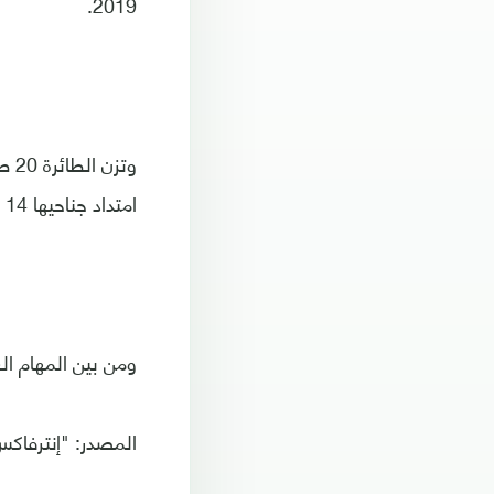
2019.
امتداد جناحيها 14 مترا، وهو امتداد مشابه لجناحي مقاتلة "سو-57" متعددة المهام.
ومن بين المهام ال
المصدر: "إنترفاك