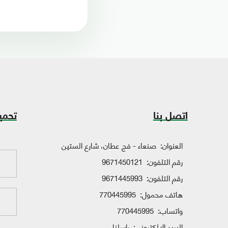
اتصل بنا
تحمي
العنوان:
صنعاء - فج عطان، شارع الستين
رقم التلفون:
9671450121
رقم التلفون:
9671445993
هاتف محمول:
770445995
واتساب:
770445995
البريد الإلكتروني:
راسلنا