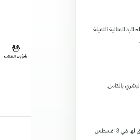
ئرة القتالية الثقيلة
شؤون الطلاب
بشري بالكامل.
ونفذت طائرة "أوخوتنيك" المسيرة من تصميم شركة "سوخوي" للطائرات أول تحليق لها في 3 أغسطس