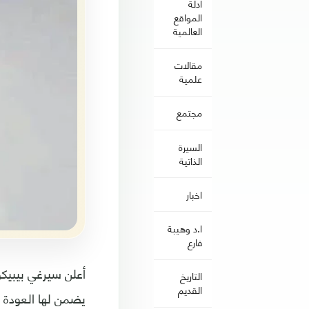
ادلة
المواقع
العالمية
مقالات
علمية
مجتمع
السيرة
الذاتية
اخبار
ا.د وهيبة
فارع
أعلن سيرغي بيبيك
التاريخ
القديم
يضمن لها العودة إ