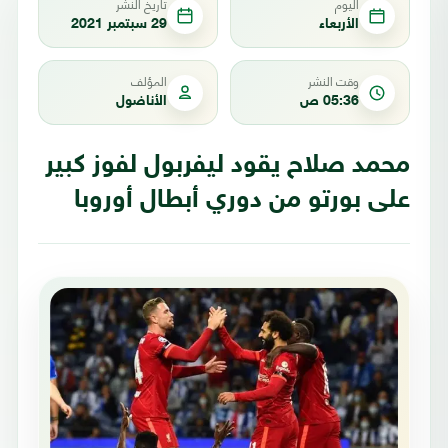
اليوم
تاريخ النشر
الأربعاء
29 سبتمبر 2021
وقت النشر
المؤلف
05:36 ص
الأناضول
محمد صلاح يقود ليفربول لفوز كبير
على بورتو من دوري أبطال أوروبا