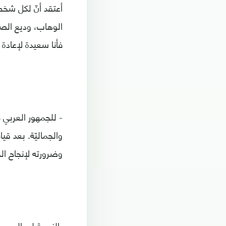
أعتقد أنّ لكل شخص 
الوهاب، وديع الصاف
فأنا سعيدة لإعادة 
- للجمهور العربي م
والجماليّة. بعد قي
وضرورته لإنجاح ال
بالنسبة لي الجمهو