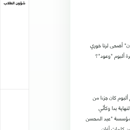
شؤون الطلاب
ن" أضحى لرنا خوري
ة ألبوم "وعود"؟
ألبوم كان جزءا من
اية بدا وكأنّي
 مؤسسة "عبد المحسن
ن كلمات أغان