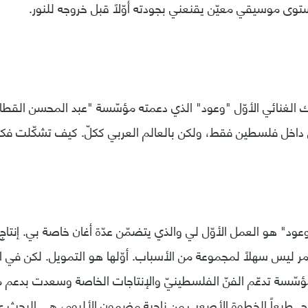
توى موسيقي معيّن يقنعني بجودته أوّلاً قبل خروجه للنور.
 الغنائي الأوّل "وعود" الذي دعمته مؤسّسة "عبد المحسن القطا
اخل فلسطين فقط، ولكن بالعالم العربي ككلّ. كيف تشكّلت فكر
عود" هو العمل الأوّل لي والذي يتضمّن عدّة أغان خاصة بي. إنتاج 
ر ليس سهلاً لمجموعة من الأسباب. أوّلها هو التمويل. لكن في النه
ّسة تدعّم الفنّ الفلسطينيّ والإنتاجات الخاصة وسعدت بدعم
تاج. طبعاً الخطوة الأصعب من ناحية مضمون الألبوم، هي البحث ع