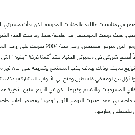
لصغر في مناسبات عائلية والحفلات المدرسة. لكن بدأت مسيرتي ال
جامعي، حيث درست الموسيقى في جامعة حيفا. ودرست الغناء الش
بمجهود خاص ودروس لدى مدربين مختصين. وفي سنة 04
ً أصبح شريكي في مسيرتي الفنية. فقد أقمنا فرقة "جنون" التي م
وزيع حديث. وذلك بهدف جذب المستمع وتعريفه على أغان غير مألو
ا والأوّل من نوعه في فلسطين وفتح لي الأبواب للمشاركة بعدّة مش
غاني المسرحيات والأفلام وغيرها. لكن في الأربع سنين الأخيرة عمل
خاصة بي. فقد أصدرت البومي الأول "وعود" وتضمّن أغاني خاصة 
 فلسطين وخارجها.