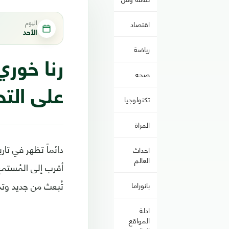
اليوم
اقتصاد
الأحد
رياضة
رنا خوري
صحه
على التح
تكنولوجيا
المراة
دائماً تظهر في تار
احداث
العالم
أقرب إلى المُستمع
تُبعث من جديد وتدب
بانوراما
ادلة
المواقع