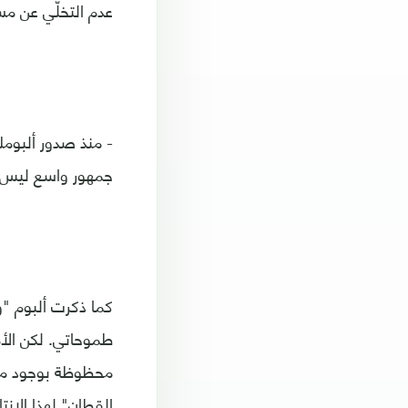
عدم التخلّي عن مس
- منذ صدور ألبومك
جمهور واسع ليس د
كما ذكرت ألبوم "و
طموحاتي. لكن الأم
محظوظة بوجود مؤس
القطان" لهذا الإن