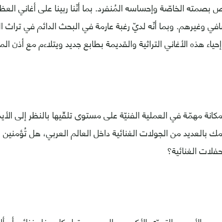
بصمته الخاصّة وإحساسه المُنفرد. بما أنّنا ربينا على أغاني العظ
ي وغيرهم. وبما أنّه لديّ رغبة عارمة في البحث الدائم في تراث البل
إحياء هذه الأغاني التراثية والقديمة بطابع جديد ويتلاءم مع أذن ا
كانة مهمّة في العملية الفنيّة على مستوى تلقّيها بالنظر إلى الأيد
امك بالعديد من الجولات الغنائية داخل العالم العربي، هل تُؤمنين ب
حفلات الغنائية؟
ر هو الأهم. والتحدّي الأكبر هو الجمهور، قبل كل حفل غنائي أس