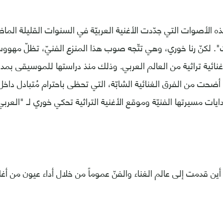
هذه الأصوات التي جدّدت الأغنية العربيّة في السنوات القليلة الم
". لكنّ رنا خوري، وهي تتّجه صوب هذا المنزع الفنيّ، تظلّ مهووس
 غنائية تراثية من العالم العربي. وذلك منذ دراستها للموسيقى بمد
ضحت من الفرق الغنائية الشابّة، التي تحظى باحترام مُتبادل داخل 
ايات مسيرتها الفنيّة وموقع الأغنية التراثية تحكي خوري لـ "العربي
ن قدمت إلى عالم الغناء والفنّ عموماً من خلال أداء عيون من أغ