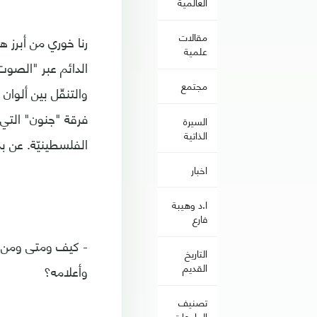
العالمية
مقالات
رنا خوري من أبرز 
علمية
الدائم عبر "الصوت
مجتمع
والتنقّل بين ألوان
فرقة "جنون" التي أ
السيرة
الذاتية
الفلسطينيّة. عن بد
اخبار
ا.د وهيبة
فارع
- كيف ومتى ومن أي
التاريخ
القديم
وأعلامه؟
تصنيف
الجامعات