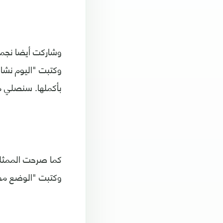
وشاركت أيضا نجمة 
وكتبت "اليوم نشاه
بأكملها. سنصلي م
كما صرحت الممثلة 
وكتبت "الوضع مفج