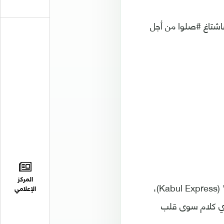
هاشتاغ #صلوا من أجل
المركز
هناك علاقة خاصة بأفغانستان للمخرج الهندي كبير خان مخرج فيلم "كابل إكسبريس" (Kabul Express)،
الإعلامي
أي كلام سوى قلب