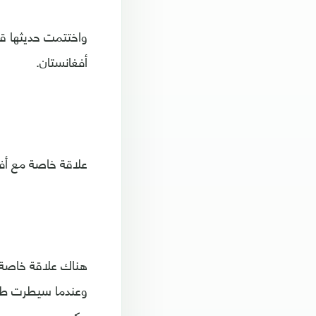
واختتمت حديثها قا
أفغانستان.
علاقة خاصة مع أف
وعندما سيطرت طال
مكسور.