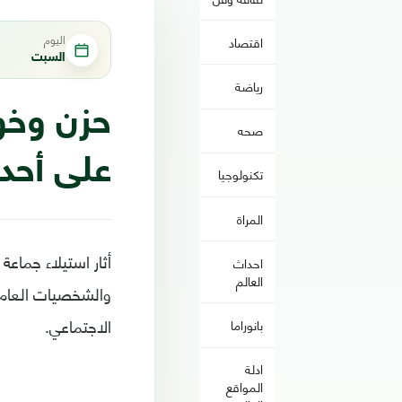
اليوم
اقتصاد
السبت
رياضة
حزن وخو
صحه
على أحد
تكنولوجيا
المراة
أثار استيلاء جماعة
احداث
العالم
والشخصيات العامة
الاجتماعي.
بانوراما
ادلة
المواقع