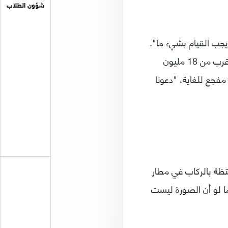
شؤون الطلاب
يجب القيام بشيء ما".
كما نشرت النجمة الهندية كاجال أغاروال منشورا على إنستغرام تقول فيه "هناك ما يقرب من 18 مليون
مفجع للغاية، "دعونا
تظة بالركاب في مطار
ا لو أن الصورة ليست