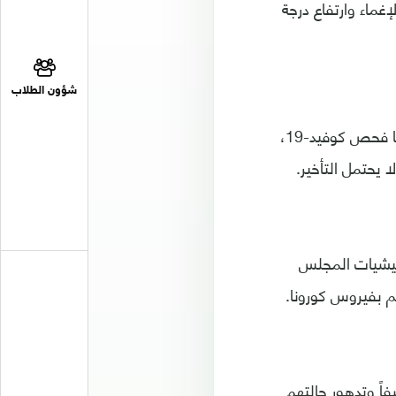
ماء وارتفاع درجة
شؤون الطلاب
وطالبت الرابطة في بيانها إلى سرعة إخراج المعتقلين لإجراء الفحوصات اللازمة ومنها فحص كوفيد-19،
يحتمل التأخير.
ليشيات المجلس
م بفيروس كورونا.
اً وتدهور حالتهم