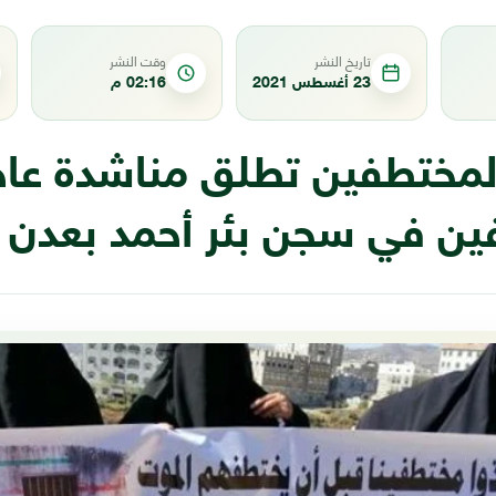
تاريخ النشر
وقت النشر
23 أغسطس 2021
02:16 م
لمختطفين تطلق مناشدة عاجل
ين في سجن بئر أحمد بعدن