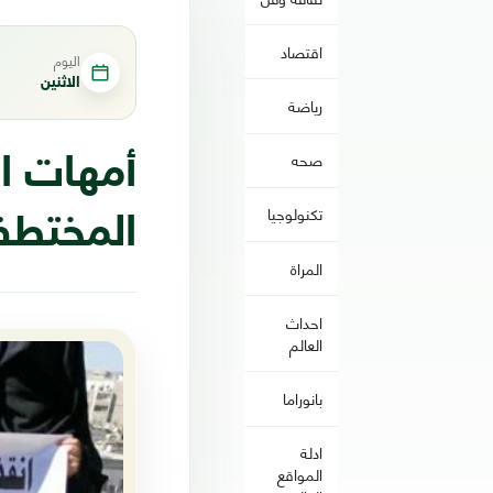
اقتصاد
اليوم
الاثنين
رياضة
صحه
أمهات ا
تكنولوجيا
المختطف
المراة
احداث
العالم
بانوراما
ادلة
المواقع