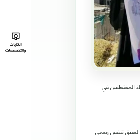
الكليات
والتخصصات
قاذ المختطفين في
جناء لضيق تنفس وحمى