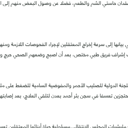
قدان حاستي الشم والطعم، فضلا عن وصول البعض منهم إلى الإغ
ت إشراف فريق طبي مختص، بعد أن اصبح وضعهم الصحي حرج ولا 
للجنة الدولية للصليب الأحمر والمفوضية السامية للضغط على م
محتجزين تعسفا في سجن بئر أحمد بعدن لتلقي العلاج، بعد إصابته
مليشيات المجلس الانتقالي مسؤولية حياة أبنائها المعتقلين تعسف