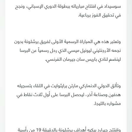
سوسيداد في افتتاح مبارياته ببطولة الدوري الإسباني، ونجح
في تحقيق الفوز برباعية.
وتعتبر هذه هي المباراة الرسمية الأولى لفريق برشلونة بدون
نجمه الأرجنتيني ليونيل ميسي الذي رحل رسمياً عن البرسا
لينضم لنادي باريس سان جيرمان الفرنسي.
وتألق الدولي الدنماركي مارتن برايثوايت في اللقاء بتسجيله
هدفين وصناعة آخر، ليحصل البرسا على أول ثلاث نقاط في
مشواره بالليجا.
وافتتح جيرارد بيكيه أهداف برشلونة بالدقيقة 19 من رأسية