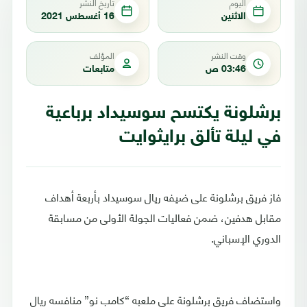
اليوم
تاريخ النشر
الاثنين
16 أغسطس 2021
وقت النشر
المؤلف
03:46 ص
متابعات
برشلونة يكتسح سوسيداد برباعية
في ليلة تألق برايثوايت
فاز فريق برشلونة على ضيفه ريال سوسيداد بأربعة أهداف
مقابل هدفين، ضمن فعاليات الجولة الأولى من مسابقة
الدوري الإسباني.
واستضاف فريق برشلونة على ملعبه “كامب نو” منافسه ريال