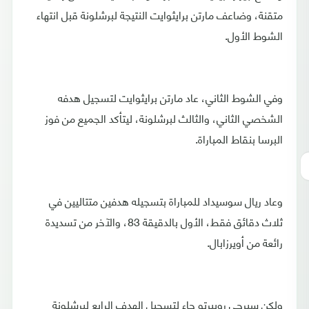
متقنة، وضاعف مارتن برايثوايت النتيجة لبرشلونة قبل انتهاء
الشوط الأول.
وفي الشوط الثاني، عاد مارتن برايثوايت لتسجيل هدفه
الشخصي الثاني، والثالث لبرشلونة، ليتأكد الجميع من فوز
البرسا بنقاط المباراة.
وعاد ريال سوسيداد للمباراة بتسجيله هدفين متتاليين في
ثلاث دقائق فقط، الأول بالدقيقة 83، والآخر من تسديدة
رائعة من أويرزابال.
ولكن سيرجي روبيرتو جاء لتسجيل الهدف الرابع لبرشلونة