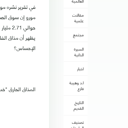
العالمية
مقالات
مورو إن سوق الصل
علمية
مجتمع
يظهر أن مذاق الفل
الإحساس؟
السيرة
الذاتية
اخبار
ا.د وهيبة
المذاق الحارق "خد
فارع
التاريخ
القديم
تصنيف
الجامعات