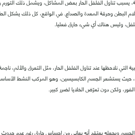
، يسبب تناول الفلفل الحار بعض المشاكل، ويشمل ذلك التورم وا
لام البطن وحرقة المعدة والصداع. في الواقع، كل ذلك يشكل الط
فلفل، وليس هناك أي شيء حارق فعليا.
نبية التي نلاحظها عند تناول الفلفل الحار، مثل التعرق والألم، ناجم
، حيث يستشعر الجسم الكابسيسين، وهو المركب النشط الأساسي
فور، ولكن دون تعرّض الخلايا لضرر كبير.
الجسم ويجعله يعتقد أنه يعاني من إحساس حارق رغم عدم حدوث 