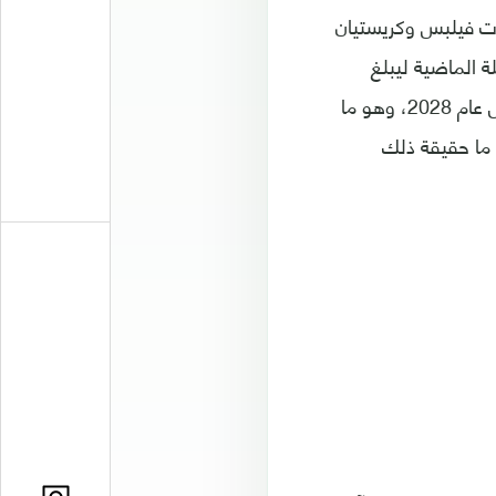
The C)، يقول الكاتبان شارلوت فيلبس وكريستيان
 الماضية ليبلغ
حوالي 2.71 مليار دولار أميركي، ومن المتوقع أن ينمو إلى 4.38 مليارات دولار بحلول عام 2028، وهو ما
 ما حقيقة ذلك