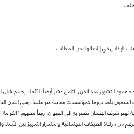
ختلف.
بّب الإذلال في إشعالها لدى المعاقَب
اه عمود التشهير منذ القرن الثامن عشر أيضاً، لأنّه لا يصلح شأن ا
ت السجون تأخذ دورها كمؤسسات عقابية غير علنية. وفي القرن التاس
 تهدر شرف الإنسان تنحدر بهِ إلى الحيوان، وبدأ مفهوم "الكرامة ا
غم من مراعاة الطبقات الاجتماعية واستمرار التمييز بين النّساء وا