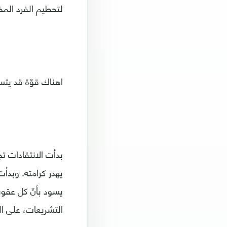
لتحطيم الفرد الم
اهناك قوّة قد يتس
بدأت الانتقادات تج
يهدر كرامته. وبدأ
يسود بأنّ كل عقوبة
التشريعات، على الر