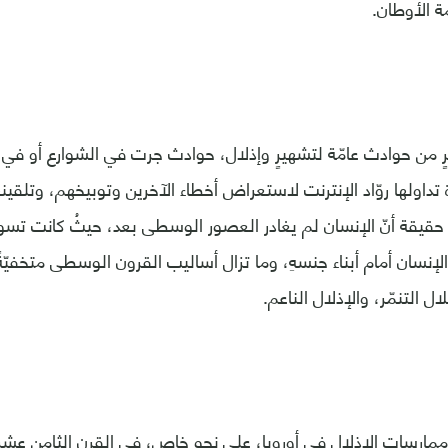
ة الأوطان.
رٍ من حوادث عامّة لتشهيرٍ وإذلال، حوادث جرت في الشوارع أو في 
تداولها روّاد الإنترنت لاستعراض أخطاء الآخرين وتوبيخهم، وتلقي
حقيقة أنّ الإنسان لم يغادر العصور الوسطى بعد، حيثُ كانت تسود
الإنسان أمام أبناء جنسهِ، وما تزال أساليب القرون الوسطى متخف
 التنمّر، والإذلال الناعم.
ممارسات الإذلال في أوروبا، على نحو خاص، في القرن الثامن عش