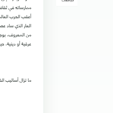
ممارساتهِ في ثقافا
أعقب الحرب العالمي
العار الذي ساد عصو
من المعروف، بوجود
عرقية أو دينية، حي
ما تزال أساليب ال