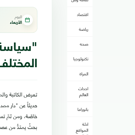
اقتصاد
اليوم
الأربعاء
رياضة
صحه
"سياسة ا
تكنولوجيا
المختلف
المراة
احداث
تعرض الكاتبة والمؤ
العالم
حديثاً عن "دار ممد
بانوراما
خاصّة، ومن ثمّ تست
ادلة
بحثُ يمتدُّ من عصو
المواقع