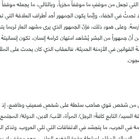
 التي تجعل من موقفٍ ما موقفاً مخزياً، وبالتالي، ما يجعله موقفاً تأ
لا تحدثُ في الخفاء، وإنّما يكون الجمهور أحد أطراف العلاقة التي 
سهُ. وعلى ضوءِ ذلك، فإنّ الجمهور الذي يرى مشهد العار لربما يتعر
من أنّ جمهوراً من البشر يُشاهد امتهان كرامة إنسان، تكون إنسانيتهُ
لهُ القوانين في الأزمنة الحديثة، فالعقاب الذي كان يحدث على المل
جون.
ذلال من شخص قوي صاحب سلطة على شخصٍ ضعيفٍ وخاضع، إذ 
 السيد/ التابع كافةً؛ الرجل/ المرأة، الأب/ الابن، الدولة/ المجتمع، 
ة في الحرب، ما يتجسّد في الاتفاقات التي تلي الحروب. وتذكر الب
ً… الإدراك المؤلم لسلطة وقوة الفضح العلني، وهو موقف لا يمك