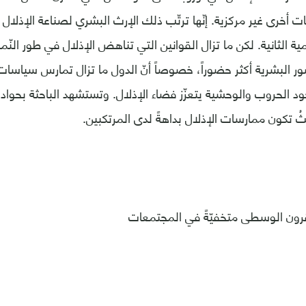
ت أخرى غير مركزية. إنّها ترتّب ذلك الإرث البشري لصناعة الإذلال و
ة الثانية. لكن ما تزال القوانين التي تناهض الإذلال في طور النّ
ر البشرية أكثر حضوراً، خصوصاً أنّ الدول ما تزال تمارس سياسات ا
 الحروب والوحشية يتعزّز فضاء الإذلال. وتستشهد الباحثة بحواد
ثُ تكون ممارسات الإذلال بداهةً لدى المرتكبين.
قرون الوسطى متخفيّةً في المجتمعات