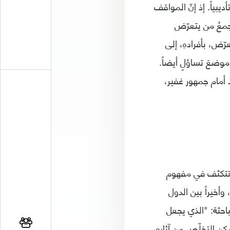
ديبياً. إذ إنّ المواقف
تجمعُ من يتعرّض
ّض، بأفرادهِ، إلى
 موضعَ تساؤلٍ أيضاً.
أ أمام جمهور غفير،
تتكثف في مفهوم
وأخيراً بين الدول
احثة: "الذي يجعل
ن التخلّص من آثاره،