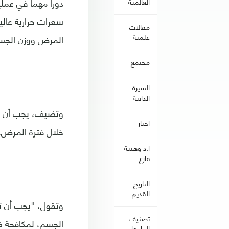
العالمية
مقالات
علمية
المرض ووزن الجسم
مجتمع
السيرة
الذاتية
وتضيف، يجب أن تح
اخبار
خلال فترة المرض.
ا.د وهيبة
فارع
التاريخ
القديم
تصنيف
الجامعات