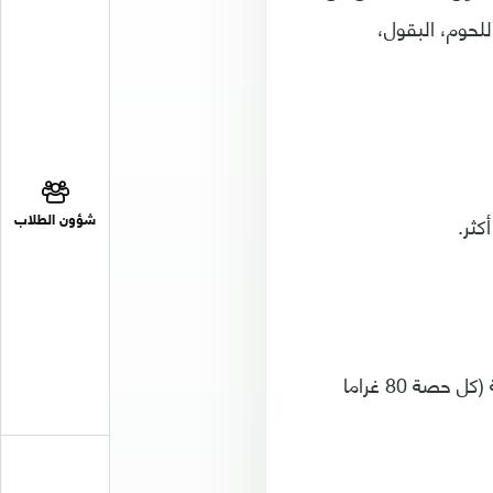
للحوم، البقول،
كثر.
شؤون الطلاب
وتقول، "يجب تناول ما لا يقل عن خمس حصص من الفواكه والخضروات الموسمية (كل حصة 80 غراما