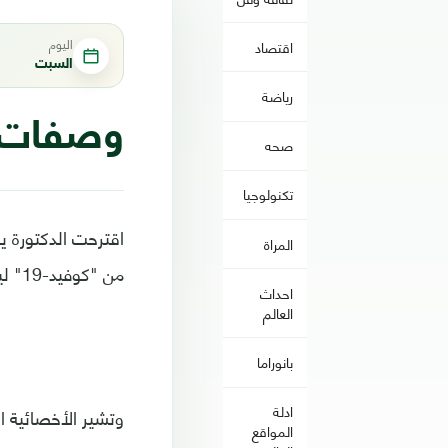
اليوم
اقتصاد
السبت
رياضة
وصفات غ
صحه
تكنولوجيا
اقترحت الدكتورة يو
المراة
من "كوفيد-19" ليستعيد حالته الطبيعية بسرعة.
احداث
العالم
بانوراما
ادلة
وتشير الأخصائية ا
المواقع