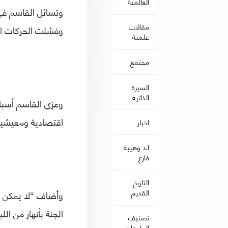
العالمية
وتسائل القاسم في ت
مقالات
وفشلت الحركات ال
علمية
مجتمع
السيرة
الذاتية
وعزى القاسم أسباب
اقتصادية ومعيشية 
اخبار
ا.د وهيبة
فارع
التاريخ
القديم
وأضاف “لا يمكن أ
الجنة بأنهار من ال
تصنيف
الجامعات