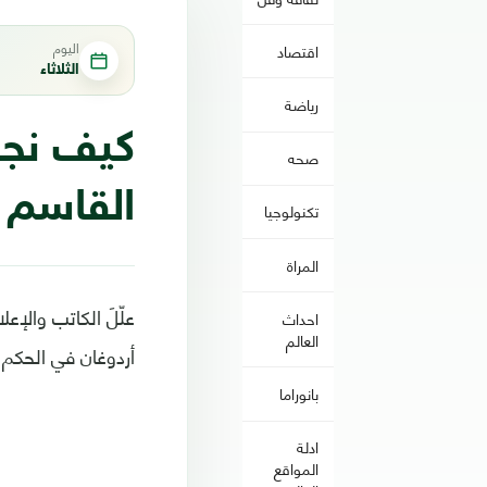
اليوم
اقتصاد
الثلاثاء
رياضة
كيف نجح
صحه
القاسم 
تكنولوجيا
المراة
علّلَ الكاتب والإ
احداث
العالم
أردوغان في الحكم
بانوراما
ادلة
المواقع