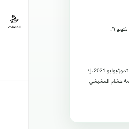
تكونوا)”.
الخدمات
وتأتي تغريدة القاسم تزامنا مع قرارات الرئيس التونسي قيس سعيّد، مساء الأحد 25 تموز/يوليو 2021، إذ
كومة هشام المشيشي