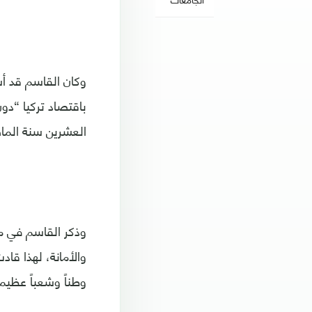
وكان القاسم قد أش
باقتصاد تركيا “دو
العشرين سنة الماضي
وذكر القاسم في مق
والأمانة، لهذا قا
وطناً وشعباً عظيماً