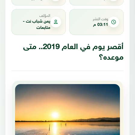
المؤلف
وقت النشر
يمن شباب نت -
03:11 م
متابعات
أقصر يوم في العام 2019.. متى
موعده؟