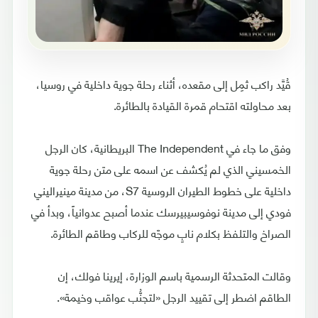
قُيَّد راكب ثمِل إلى مقعده، أثناء رحلة جوية داخلية في روسيا،
بعد محاولته اقتحام قمرة القيادة بالطائرة.
وفق ما جاء في The Independent البريطانية، كان الرجل
الخمسيني الذي لم يُكشف عن اسمه على متن رحلة جوية
داخلية على خطوط الطيران الروسية S7، من مدينة مينيراليني
فودي إلى مدينة نوفوسيبيرسك عندما أصبح عدوانياً، وبدأ في
الصراخ والتلفظ بكلام نابٍ موجّه للركاب وطاقم الطائرة.
وقالت المتحدثة الرسمية باسم الوزارة، إيرينا فولك، إن
الطاقم اضطر إلى تقييد الرجل «لتجنُّب عواقب وخيمة».