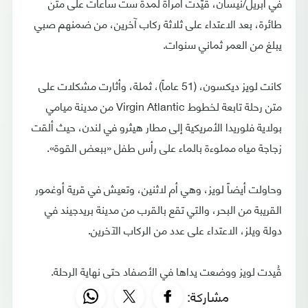
في أبريل/نيسان، قُيّدت امرأة لمدة ست ساعات على متن
طائرة، بعد الاعتداء على ثلاثة ركاب آخرين، من ضمنهم صبي
يبلغ من العمر ثماني سنوات.
كانت لويز ديكسون، (51 عاماً)، ثملة، وأثارت مشكلات على
متن رحلة تابعة لخطوط Virgin Atlantic من مدينة ميامي
بولاية فلوريدا الأمريكية إلى مطار هيثرو في لندن، حيث ألقت
زجاجة مياه مملوءة بالماء على رأس طفل «ببعض القوة».
وحاولت أيضاً لويز، وهي أم لاثنين، وتعيش في قرية أوغمور
القريبة من البحر، والتي تقع بالقرب من مدينة بريدجيند في
دولة ويلز، الاعتداء على عدد من الركاب الآخرين.
قُيدت لويز ووضعت يداها في الأصفاد حتى نهاية الرحلة.
مشاركة: