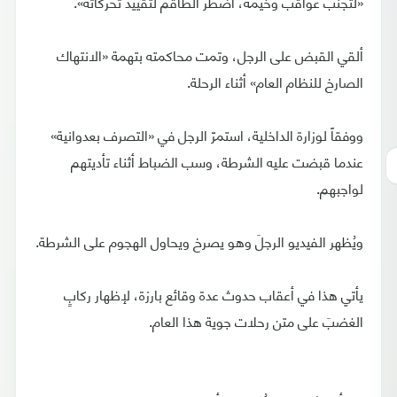
«لتجنب عواقب وخيمة، اضطر الطاقم لتقييد تحركاته».
ألقي القبض على الرجل، وتمت محاكمته بتهمة «الانتهاك
الصارخ للنظام العام» أثناء الرحلة.
ووفقاً لوزارة الداخلية، استمرّ الرجل في «التصرف بعدوانية»
عندما قبضت عليه الشرطة، وسب الضباط أثناء تأديتهم
لواجبهم.
ويُظهر الفيديو الرجلَ وهو يصرخ ويحاول الهجوم على الشرطة.
يأتي هذا في أعقاب حدوث عدة وقائع بارزة، لإظهار ركابٍ
الغضبَ على متن رحلات جوية هذا العام.