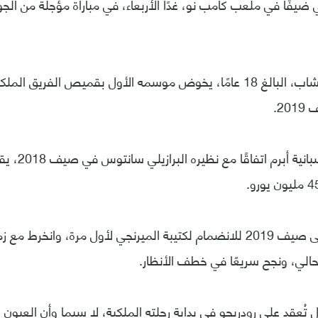
 ضيفًا في ملعب كامب نو، غدًا الأربعاء، في مباراة مؤجلة من الجو
الدولي البرازيلي الشاب، البالغ 18 عامًا، يخوض موسمه الأول بقميص الف
20.
نادي العاصمة 
وانتظر رودريجو حتى صيف 2019 للانضمام لكتيبة الميرنجي لأول مرة، وانخ
حالي، ونجح سريعًا في خطف الأنظار.
 تُعقد على رودريجو في بداية رحلته الملكية، لا سيما وأن العيو