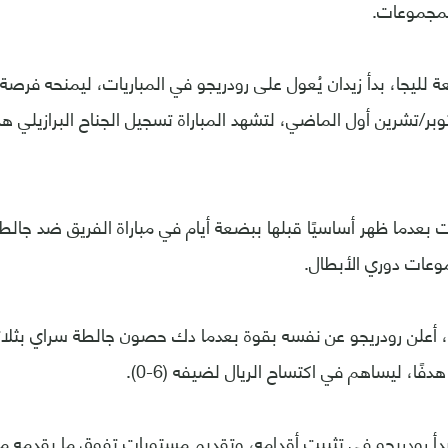
لمجموعات.
ة لليجا، بدأ زيدان يُعول على رودريجو في المباريات، ليمنحه فرصة 
وبر/تشرين أول الماضي، لتشهد المباراة تسجيل الجناح البرازيلي ه
 بعدما ظهر أساسيًا قبلها ببضعة أيام في مباراة الفريق ضد جالط
موعات دوري الأبطال.
ة، أعلن رودريجو عن نفسه بقوة بعدما دك حصون جالطة سراي بثلاث
فًا، ليساهم في اكتساح الريال لضيفه (6-0).
بدأ رودريجو في تثبيت أقدامه، وتقديم مستويات تفوق ما يقدمه 