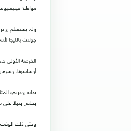
مواطنه فينيسيوس ج
جولات بالليجا لأس
أوساسونا، وسرعان م
بداية رودريجو المثا
يجلس بديلًا على مق
وحتى ذلك الوقت، 