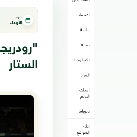
اقتصاد
اليوم
الأربعاء
رياضة
صحه
"رودريجو
تكنولوجيا
الستار
المراة
احداث
العالم
بانوراما
ادلة
المواقع