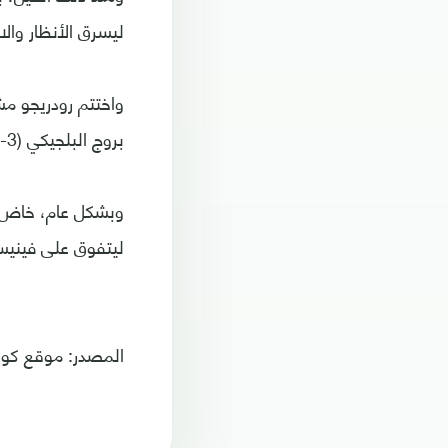
ليسرق الأنظار والا
واختتم رودريجو م
بروج البلجيكي (3-1) بالجولة الختامية، ليرفع رصيده في البطولة إلى 4 أهداف وتمريرتين حاسمتين.
ليتفوق على فينيسيو
المصدر: موقع كور