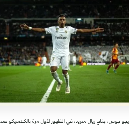
دريجو جوس، جناح ريال مدريد، في الظهور لأول مرة بالكلاسيكو ضد