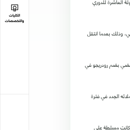
لة العاشرة للدوري
الكليات
والتخصصات
ريق الملكي، وذلك بعدما انتقل
الإسبانية أبرم اتفاقًا مع نظيره البرازيلي سانتوس في صيف 2018، يقضي بضم رودريجو في
رط مع زملائه الجدد في فترة
ن كانت مسلطة على