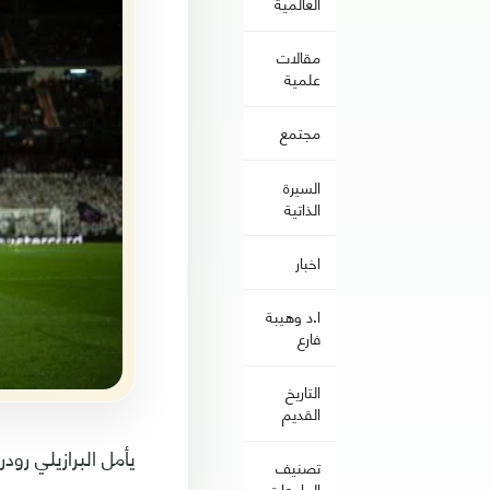
العالمية
مقالات
علمية
مجتمع
السيرة
الذاتية
اخبار
ا.د وهيبة
فارع
التاريخ
القديم
يأمل البرازيلي رو
تصنيف
الجامعات