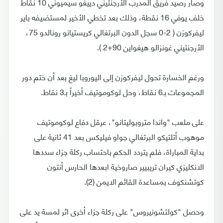
وصار رصيد فريق المدرب الأرجنتيني دييغو سيميوني 10 نقاط
خلف يوفي 16 نقطة، وذلك بعد تخطي الأخير لمستضيفه باير
ليفركوزن ( 2-0 سجل الدون البرتغالي كريستيانو رونالدو 75،
الأرجنتيني غونزالو هيغواين 90+2 ).
ورغم الخسارة تحول ليفركوزن إلى اليوروبا ليغ بعد أن ختم دور
المجموعات بـ6 نقاط، وحل لوكوموتيف أخيراً بـ3 نقاط.
على ملعب "واندا متروبوليتانو"، عرقل دفاع لوكوموتيف
موهوب أتلتيكو البرتغالي جواو فيليكس بعد 41 ثانية على
بداية المباراة، فلم يتردد الحكم باحتساب ركلة جزاء سددها
الانكليزي كيران تريبيير صاروخية ابعدها الحارس أنتون
كوتشنكوف بمساعدة القائم الايمن (2).
وحصل "كولتشونيروس" على ركلة جزاء أخرى اثر لمسة يد على