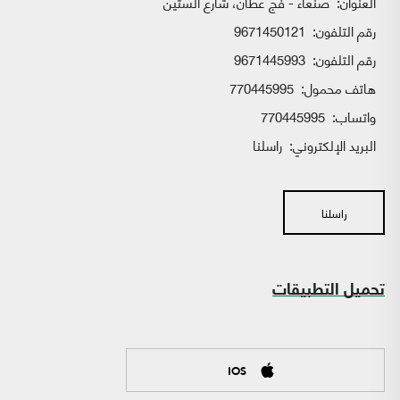
العنوان:
صنعاء - فج عطان، شارع الستين
رقم التلفون:
9671450121
رقم التلفون:
9671445993
هاتف محمول:
770445995
واتساب:
770445995
البريد الإلكتروني:
راسلنا
راسلنا
تحميل التطبيقات
IOS