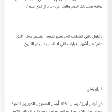
نواجه صعوبات اليوم والغد، فإنه لا يزال لدي حلم".
وتناول باقي الخطاب الموضوع نفسه، لتصبح جملة "لدي
حلم" من أشهر العبارات التي لا تنسى على مر التاريخ.
فارق زمني
في أوائل أبريل/نيسان 1961 أُرسل المنفيون الكوبيون لتنفيذ
خطة المخابرات المركزية السرية لمهاجمة خليج الخنازير الكوبي