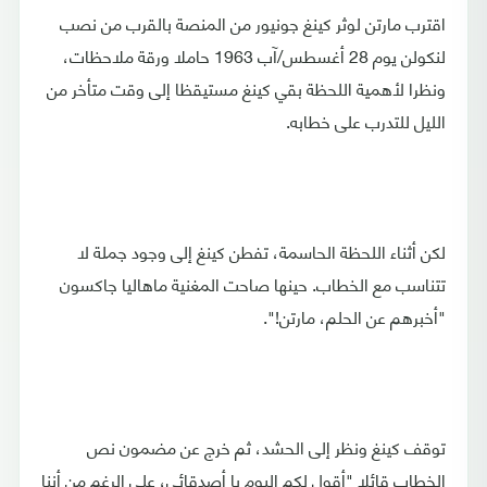
اقترب مارتن لوثر كينغ جونيور من المنصة بالقرب من نصب
لنكولن يوم 28 أغسطس/آب 1963 حاملا ورقة ملاحظات،
ونظرا لأهمية اللحظة بقي كينغ مستيقظا إلى وقت متأخر من
الليل للتدرب على خطابه.
لكن أثناء اللحظة الحاسمة، تفطن كينغ إلى وجود جملة لا
تتناسب مع الخطاب. حينها صاحت المغنية ماهاليا جاكسون
"أخبرهم عن الحلم، مارتن!".
توقف كينغ ونظر إلى الحشد، ثم خرج عن مضمون نص
الخطاب قائلا "أقول لكم اليوم يا أصدقائي، على الرغم من أننا