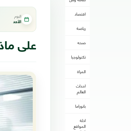
اقتصاد
اليوم
الأحد
رياضة
صحه
على ماذا
تكنولوجيا
المراة
احداث
العالم
بانوراما
ادلة
المواقع