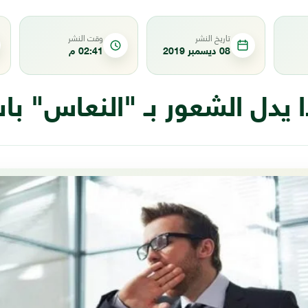
تاريخ النشر
وقت النشر
08 ديسمبر 2019
02:41 م
 يدل الشعور بـ "النعاس" با