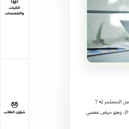
الكليات
والتخصصات
عاس المستمر له ?
أسباب عدة، إذ قد يشير إلى ما يعرف بالنوم القهري (Narcolepsy) أو (Hypnolepsy)، وهو مرض عصبي
شؤون الطلاب