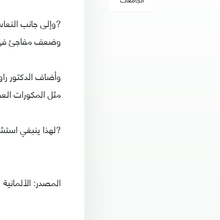
?وإلى جانب النعاس
وضعف مفاجئ في ال
وأضاف الدكتور راو
مثل المكورات العقدية أو ?الإصا
?لهذا ينبغي استشا
المصدر: الألمانية