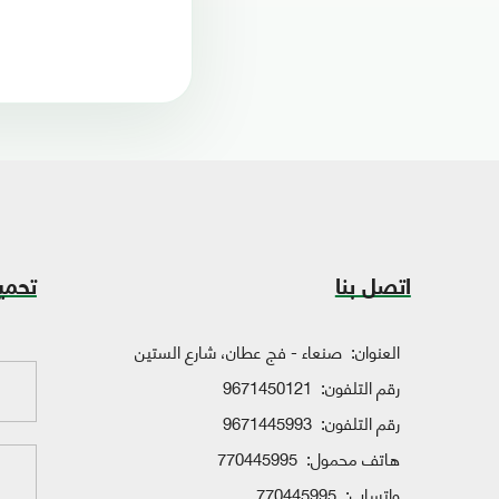
اتصل بنا
تحمي
العنوان:
صنعاء - فج عطان، شارع الستين
رقم التلفون:
9671450121
رقم التلفون:
9671445993
هاتف محمول:
770445995
واتساب:
770445995