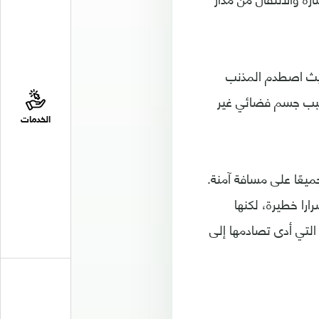
ن للأجسام الفضائية على المشتري، الأول في يوليو/تموز عام 1994 حيث اصطدم المذنب
(SL9)، بقوة أكبر من أي قنبلة ذرية، وفي يوليو/تموز 2009، تسبب جسم فضائي غير
الخدمات
يعًا على مسافة آمنة.
ا خطيرة، لكنها
التي أدى تصادمها إلى