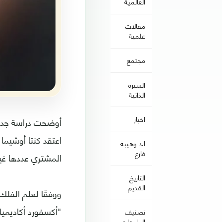
العالمية
مقالات
علمية
مجتمع
السيرة
الذاتية
اخبار
أوضحت دراسة جديد
اعتقد كنتا أوشيما
ا.د وهيبة
فارع
المشتري عددها غير
التاريخ
القديم
ووفقًا لعلم الفل
"أكسفورد أكاديميك
تصنيف
الجامعات