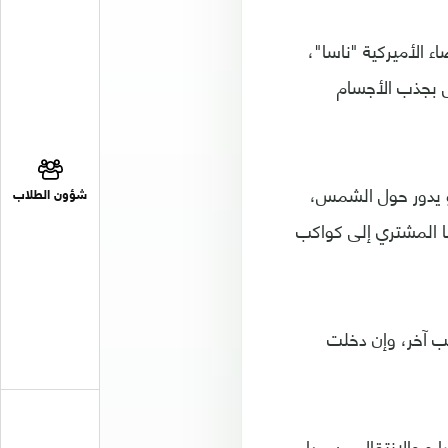
الأميركية "ناسا"،
الهائل بجذب الأجسام
و يدور حول الشمس،
شؤون الطلاب
ا المشتري إلى كواكب
ب آخر، وإن دخلت
2004 AE9" على وشك تغيير مساره والانتقال من مدار