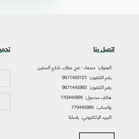
اتصل بنا
تحمي
العنوان:
صنعاء - فج عطان، شارع الستين
رقم التلفون:
9671450121
رقم التلفون:
9671445993
هاتف محمول:
770445995
واتساب:
770445995
البريد الإلكتروني:
راسلنا