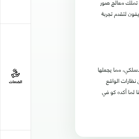
ن تملك معالج صور
يفون لتقدم تجربة
اسلكي، مما يجعلها
 نظارة مايكروسوفت هولولينس 2 وغيرها من نظارات الواقع
الخدمات
ا لما أكده كو في