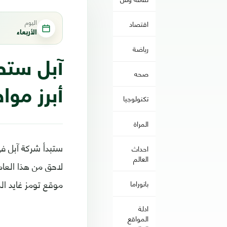
اليوم
اقتصاد
الأربعاء
رياضة
صحه
أبرز موا
تكنولوجيا
المراة
ستبدأ شركة آبل في
احداث
العالم
موقع تومز غايد ال
بانوراما
ادلة
المواقع