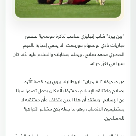
"بين بيرد" شاب إنجليزي صاحب تذكرة موسمية لحضور
مباريات نادي نوتنغهام فوريست، لا يخفي إعجابه بالنجم
المصري محمد صلاح، ويحلم بمقابلته والسلام عليه لأنه كان
سببا في تغيّر حياته.
عبر صحيفة "الغارديان" البريطانية، يروي بيرد قصة تأثره
بصلاح واعتناقه الإسلام، معترفا بأنه كان يحمل تصورا سيئا
عن الإسلام، ويعتقد أن هذا الدين متخلف وأن معتنقيه لا
يستطيعون الاندماج، وهو ما جعله يكن مشاعر الكراهية
للمسلمين.
نقطة التحول في حياة بيرد كانت تخصصه في دراسات الشرق