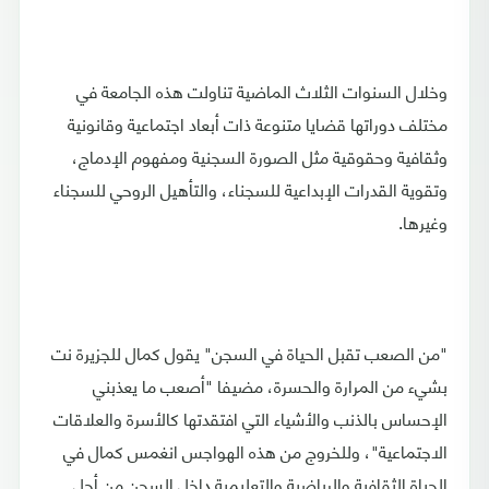
وخلال السنوات الثلاث الماضية تناولت هذه الجامعة في
مختلف دوراتها قضايا متنوعة ذات أبعاد اجتماعية وقانونية
وثقافية وحقوقية مثل الصورة السجنية ومفهوم الإدماج،
وتقوية القدرات الإبداعية للسجناء، والتأهيل الروحي للسجناء
وغيرها.
"من الصعب تقبل الحياة في السجن" يقول كمال للجزيرة نت
بشيء من المرارة والحسرة، مضيفا "أصعب ما يعذبني
الإحساس بالذنب والأشياء التي افتقدتها كالأسرة والعلاقات
الاجتماعية"، وللخروج من هذه الهواجس انغمس كمال في
الحياة الثقافية والرياضية والتعليمية داخل السجن من أجل