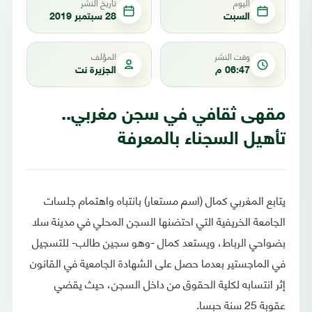
اليوم
تاريخ النشر
السبت
28 سبتمبر 2019
وقت النشر
المؤلف
06:47 م
الجزيرة نت
مقهى ثقافي في سجن مغربي..
تأهيل السجناء بالمعرفة
يتابع المغربي كمال (اسم مستعار) بانتباه واهتمام جلسات
الجامعة الخريفية التي احتضنها السجن المحلي في مدينة سلا
بضواحي الرباط، ويستعد كمال -وهو سجين طالب- للتسجيل
في الماجستير بعدما حصل على الشهادة الجامعية في القانون
إثر انتسابه لكلية الحقوق من داخل السجن، حيث يقضي
عقوبة 25 سنة حبسا.