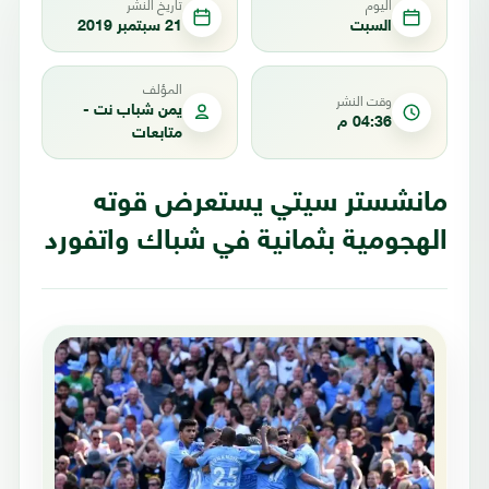
اليوم
تاريخ النشر
السبت
21 سبتمبر 2019
المؤلف
وقت النشر
يمن شباب نت -
04:36 م
متابعات
مانشستر سيتي يستعرض قوته
الهجومية بثمانية في شباك واتفورد