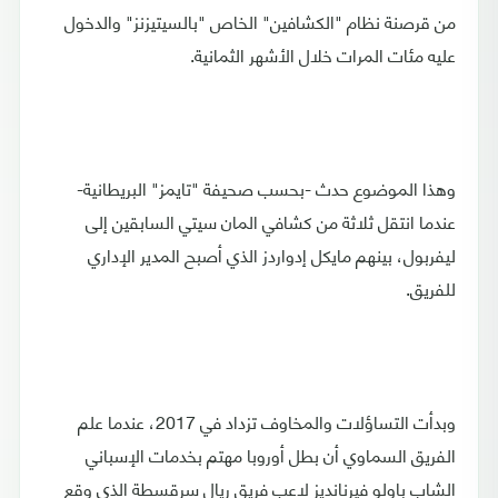
من قرصنة نظام "الكشافين" الخاص "بالسيتيزنز" والدخول
عليه مئات المرات خلال الأشهر الثمانية.
وهذا الموضوع حدث -بحسب صحيفة "تايمز" البريطانية-
عندما انتقل ثلاثة من كشافي المان سيتي السابقين إلى
ليفربول، بينهم مايكل إدواردز الذي أصبح المدير الإداري
للفريق.
وبدأت التساؤلات والمخاوف تزداد في 2017، عندما علم
الفريق السماوي أن بطل أوروبا مهتم بخدمات الإسباني
الشاب باولو فيرنانديز لاعب فريق ريال سرقسطة الذي وقع