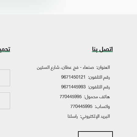
اتصل بنا
تحمي
العنوان:
صنعاء - فج عطان، شارع الستين
رقم التلفون:
9671450121
رقم التلفون:
9671445993
هاتف محمول:
770445995
واتساب:
770445995
البريد الإلكتروني:
راسلنا