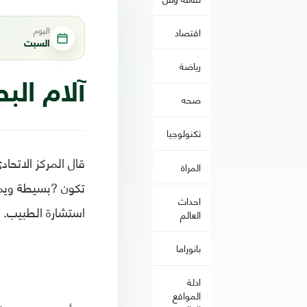
اليوم
اقتصاد
السبت
رياضة
آلام ال
صحه
تكنولوجيا
قال المركز الاتحاد
المراة
تكون ?بسيطة ويمك
احداث
استشارة الطبيب.
العالم
بانوراما
ادلة
المواقع