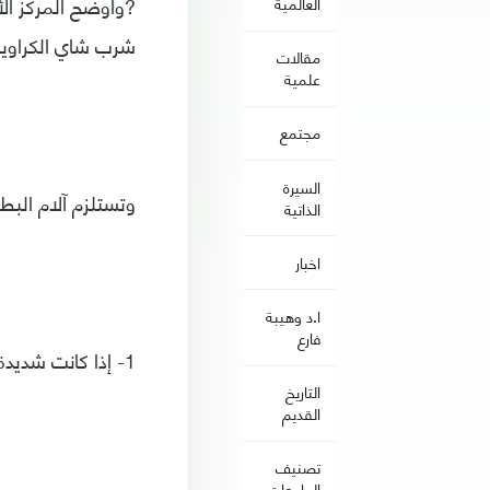
?وأوضح المركز الأ
العالمية
شرب شاي الكراوية 
مقالات
علمية
مجتمع
السيرة
وتستلزم آلام البط
الذاتية
اخبار
ا.د وهيبة
فارع
1- إذا كانت شديدة للغاية ولا تتلاشى.
التاريخ
القديم
تصنيف
الجامعات