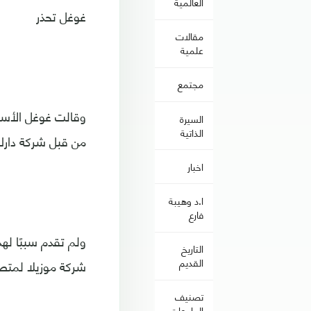
العالمية
غوغل تحذر
مقالات
علمية
مجتمع
وقالت غوغل الأسب
السيرة
الذاتية
من قبل شركة دارك م
اخبار
ا.د وهيبة
فارع
ولم تقدم سببًا له
التاريخ
القديم
شركة موزيلا لمت
تصنيف
الجامعات