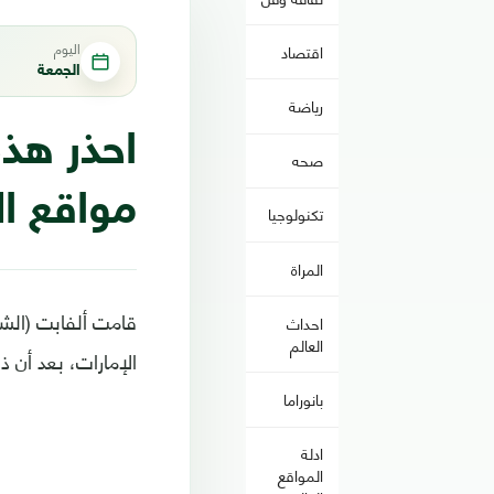
اليوم
اقتصاد
الجمعة
رياضة
احذر هذ
صحه
مواقع ال
تكنولوجيا
المراة
قامت ألفابت (الشر
احداث
العالم
الإمارات، بعد أن ذ
بانوراما
ادلة
المواقع