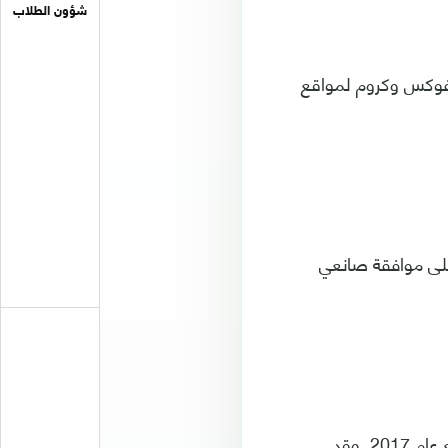
شؤون الطلاب
فوكس وكروم لمواقع
ى موافقة صانعي
ومنحت المتصفحات الرئيسية دارك ماتر وضعًا مؤقتًا للمصادقة على سلامة المواقع عام 2017. وقد