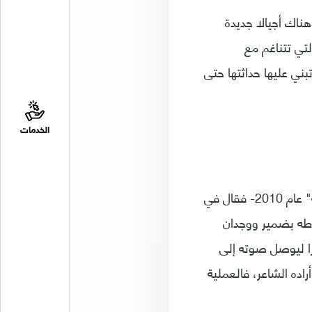
ناك أجيالا جديدة
تي تتناغم مع
ني عليها حداثتها حتى
الخدمات
أما الشاعر السوري إبراهيم طيار -الذي أصدر مجموعته الشعرية "ألف ليلة عربية وليلة" عام 2010- فقال في
باطه بضمير ووجدان
را ليوصل صوته إلى
راده الشاعر، فالعملية