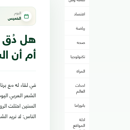
اليوم
اقتصاد
الخميس
رياضة
هل دُق 
صحه
أم أن ال
تكنولوجيا
المراة
في لقاء له مع برن
احداث
العالم
الشعر العربي اليو
السنين احتلت الر
بانوراما
الناس: لا نريد الشع
ادلة
المواقع