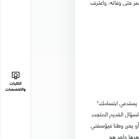
عر حتى وفاته، واعترف
الكليات
والتخصصات
ء يستدعي ابتسامك"
 السؤال القديم المتجدد
أو يحرر وطنا فيؤسفني
هرها واحد هو