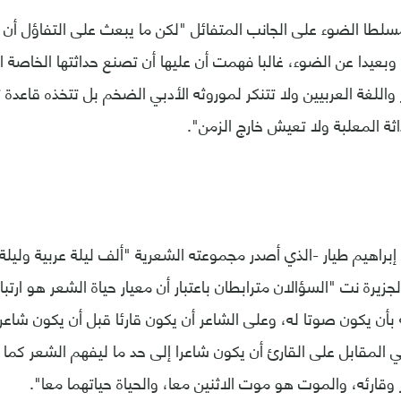
طا الضوء على الجانب المتفائل "لكن ما يبعث على التفاؤل أن ه
دا عن الضوء، غالبا فهمت أن عليها أن تصنع حداثتها الخاصة ال
لغة العربيين ولا تتنكر لموروثه الأدبي الضخم بل تتخذه قاعدة تب
داثة المعلبة ولا تعيش خارج الزمن".
جزيرة نت "السؤالان مترابطان باعتبار أن معيار حياة الشعر هو ارت
ه بأن يكون صوتا له، وعلى الشاعر أن يكون قارئا قبل أن يكون شاع
ي المقابل على القارئ أن يكون شاعرا إلى حد ما ليفهم الشعر كما أ
 وقارئه، والموت هو موت الاثنين معا، والحياة حياتهما معا".