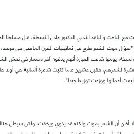
نت مع الباحث والناقد الأدبي الدكتور عادل الأسطة، قال مسلطا ال
 "سؤال موت الشعر طرح في ثمانينيات القرن الماضي في فرنسا، إ
ف نسخة، يومها شاعت العبارة أنهم يدقون آخر مسمار في نعش الش
معتبرة لشعرهم، فقبل عشرين عاما كتبت شاعرة ألمانية هي أولا ه
طبعت أعمالها ووزعت توزيعا جيدا".
 أظن أن الشعر يموت ولكنه قد يذوي ويخفت، ولكن سيظل هناك
د جميلة وأصوات شعرية لافتة عندنا، منها تميم البرغوثي مثلا، صحي