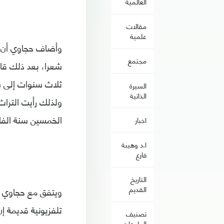
العالمية
مقالات
علمية
وأضاف حجاوي أن "ا
مجتمع
شعرا، بعد ذلك قال
ثلاث سنوات إلى س
السيرة
الذاتية
ولذلك رأيت الترا
الخمسين سنة الفائ
اخبار
ا.د وهيبة
فارع
التاريخ
القديم
ويتفق مع حجاوي إل
تلفزيونية قديمة إ
تصنيف
الجامعات