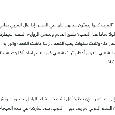
لعرب كانوا يصبّون حياتهم كلها في الشعر، إذا قال العربي بطني
وا: لماذا هذا التعب؟ نلحق العالم ولتعش الرواية، القصة سيطر
ن مئة وثلاث سنوات يحب القصة، ولذا عاشت القصة والرواية، وال
ث الشعري العربي أعظم تراث شعري في العالم امتد ألفا وخمسمئ
تة".
ى حد كبير -وإن بنظرة أقل تشاؤما- الشاعر الراحل محمود درويش
ن الشعر العربي لم يعد ديوان العرب، فقد شاركته في هذه المهمة