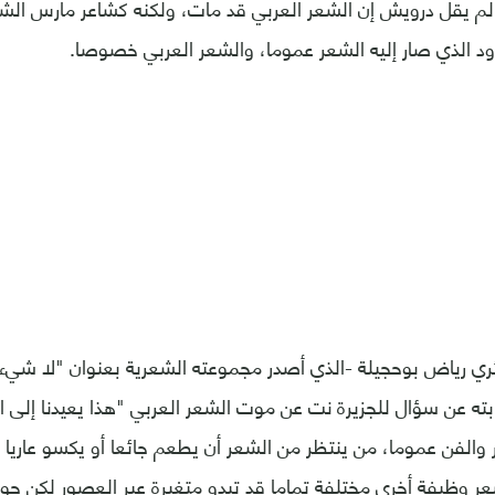
 لم يقل درويش إن الشعر العربي قد مات، ولكنه كشاعر مارس الش
دود الذي صار إليه الشعر عموما، والشعر العربي خصوصا.
ائري رياض بوحجيلة -الذي أصدر مجموعته الشعرية بعنوان "لا شي
 في إجابته عن سؤال للجزيرة نت عن موت الشعر العربي "هذا يعيدنا إلى
الفن عموما، من ينتظر من الشعر أن يطعم جائعا أو يكسو عاريا 
عر وظيفة أخرى مختلفة تماما قد تبدو متغيرة عبر العصور لكن جو