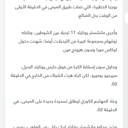
بوجبا الخطيرة، التي ضلت طريق المرمى في الدقيقة الأولى
من الوقت بدل الضائع.
وأجرى مانشستر يونايتد 11 تبديلا بين الشوطين، وقابله
توتنهام بمجموعة كبيرة من التبديلات أيضا، شهدت دخول
لوكاس مورا وسون هيونج مين.
وحاول سون إسقاط الكرة من فوق حارس يونايتد البديل،
سيرجيو روميرو، لكن كرته هزت الشباك من الخارج في الدقيقة
50.
وعاد المهاجم الكوري ليطلق تسديدة جديدة على المرمى، في
الدقيقة 52.
وخرج مدافع مانشستر يونايتد إريك بايلي من الملعب، بسبب