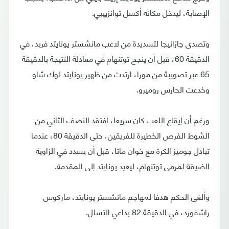
الإصابة، ليدخل مكانه أكسل توانزييبي.
وتصدى جازانيجا لتسديدة من لاعب مانشستر يونايتد فريد، في
الدقيقة 60، قبل أن ينجح توتنهام في معادلة النتيجة بالدقيقة
65 عبر تصويبة من مورا، ارتدت من ظهير يونايتد لوك شاو
وخدعت الحارس روميرو.
ورغم أن إيقاع اللعب كان سريعا، افتقد النصف الثاني من
الشوط الفرص الخطيرة للفريقين، حتى الدقيقة 80، عندما
تبادل جوميز الكرة مع خوان ماتا، قبل أن يسدد في الزاوية
الضيقة لمرمى توتنهام، ليعيد يونايتد إلى المقدمة.
وألغى الحكم هدفا لمهاجم مانشستر يونايتد، ماركوس
راشفورد، في الدقيقة 82 بداعي التسلل.