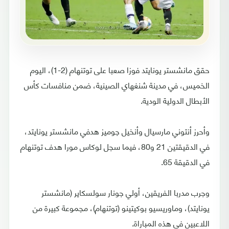
حقق مانشستر يونايتد فوزا صعبا على توتنهام (2-1)، اليوم
الخميس، في مدينة شنغهاي الصينية، ضمن منافسات كأس
الأبطال الدولية الودية.
وأحرز أنتوني مارسيال وأنخيل جوميز هدفي مانشستر يونايتد،
في الدقيقتين 21 و80، فيما سجل لوكاس مورا هدف توتنهام
في الدقيقة 65.
وجرب مدربا الفريقين، أولي جونار سولسكاير (مانشستر
يونايتد)، وماوريسيو بوكيتينو (توتنهام)، مجموعة كبيرة من
اللاعبين في هذه المباراة.