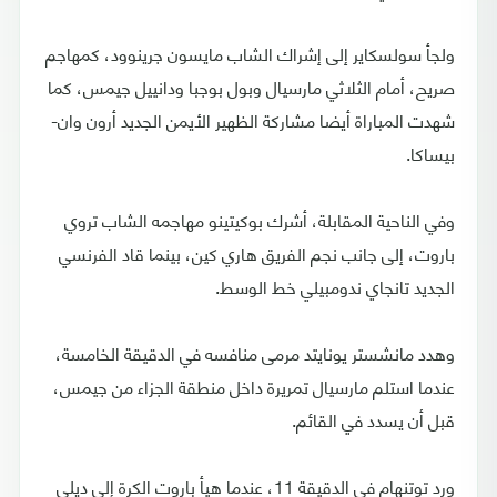
ولجأ سولسكاير إلى إشراك الشاب مايسون جرينوود، كمهاجم
صريح، أمام الثلاثي مارسيال وبول بوجبا ودانييل جيمس، كما
شهدت المباراة أيضا مشاركة الظهير الأيمن الجديد أرون وان-
بيساكا.
وفي الناحية المقابلة، أشرك بوكيتينو مهاجمه الشاب تروي
باروت، إلى جانب نجم الفريق هاري كين، بينما قاد الفرنسي
الجديد تانجاي ندومبيلي خط الوسط.
وهدد مانشستر يونايتد مرمى منافسه في الدقيقة الخامسة،
عندما استلم مارسيال تمريرة داخل منطقة الجزاء من جيمس،
قبل أن يسدد في القائم.
ورد توتنهام في الدقيقة 11، عندما هيأ باروت الكرة إلى ديلي