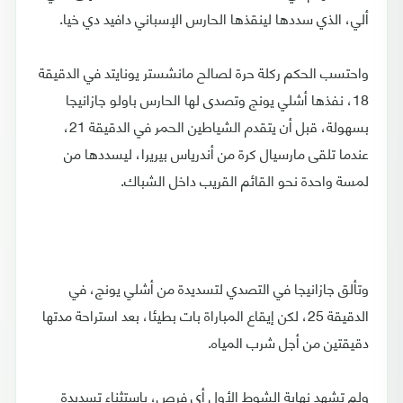
ألي، الذي سددها لينقذها الحارس الإسباني دافيد دي خيا.
واحتسب الحكم ركلة حرة لصالح مانشستر يونايتد في الدقيقة
18، نفذها أشلي يونج وتصدى لها الحارس باولو جازانيجا
بسهولة، قبل أن يتقدم الشياطين الحمر في الدقيقة 21،
عندما تلقى مارسيال كرة من أندرياس بيريرا، ليسددها من
لمسة واحدة نحو القائم القريب داخل الشباك.
وتألق جازانيجا في التصدي لتسديدة من أشلي يونج، في
الدقيقة 25، لكن إيقاع المباراة بات بطيئا، بعد استراحة مدتها
دقيقتين من أجل شرب المياه.
ولم تشهد نهاية الشوط الأول أي فرص، باستثناء تسديدة