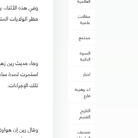
العالمية
وفي هذه الأثناء، 
مقالات
حظر الولايات الم
علمية
مجتمع
السيرة
الذاتية
وجاء حديث رين زه
استمرت لمدة ساعة،
اخبار
تلك الإجراءات.
ا.د وهيبة
فارع
التاريخ
القديم
وقال رين إن هواو
تصنيف
الجامعات