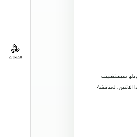
الخدمات
 كودلو سيستضيف
 الاثنين، لمناقشة