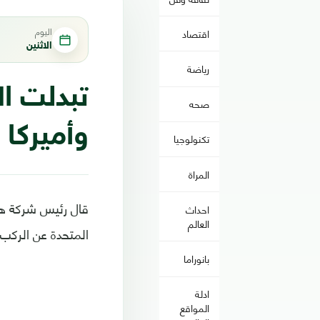
اليوم
اقتصاد
الاثنين
رياضة
تبدلت ا
صحه
وأميركا 
تكنولوجيا
المراة
قال رئيس شركة هو
احداث
العالم
المتحدة عن الركب،
بانوراما
ادلة
المواقع