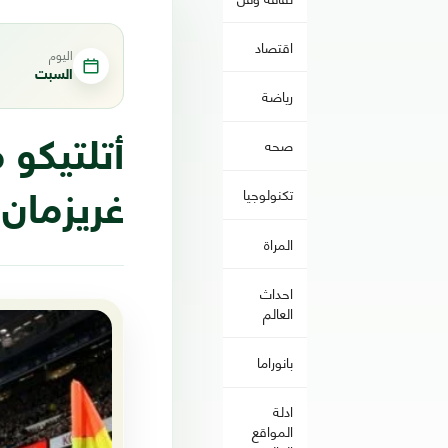
اقتصاد
اليوم
السبت
رياضة
صحه
أتلتيكو
تكنولوجيا
غريزمان 
المراة
احداث
العالم
بانوراما
ادلة
المواقع