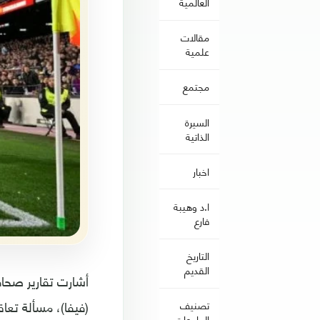
العالمية
مقالات
علمية
مجتمع
السيرة
الذاتية
اخبار
ا.د وهيبة
فارع
التاريخ
القديم
أشارت تقارير صحافي
(فيفا)، مسألة تعا
تصنيف
الجامعات