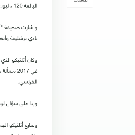
البالغة 120 مليون يورو، والتي اعتبرها نادي العاصمة غير كافية.
وأشارت صحيفة "آس"
نادي برشلونة وأيض
وكان أتلتيكو الذي
في 2017 م
الفرنسي.
وردا على سؤال لوك