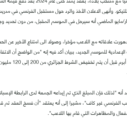
بلقب مونديال روسيا مع منتخب بلاده، بعقد يمت
تلتيكو. وأنهى الاعلان الأخذ والرد حول مستقبل الفرنسي في مدريد
ار/مايو الماضي أنه سيرحل في الموسم المقبل، من دون تحديد وج
دهورت علاقاته مع اللاعب مؤخرا، وصولا الى امتناع الأخير عن الحض
الإعدادية للموسم الجديد، ببيان أكد فيه إنه "من الواضح أن الاتفا
ونادي برشلونة قد أبرم 
يد أنه "لذلك فإن المبلغ الذي تم إيداعه الجمعة لدى الرابطة الإسبان
 الفرنسي غير كاف"، مشيرا إلى أنه يعتقد "أن فسخ العقد تم قب
فعال والمظاهرات التي قام بها اللاعب".