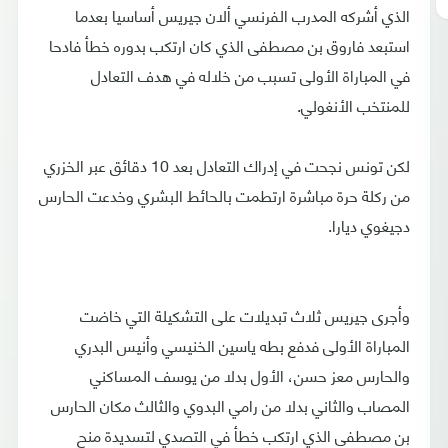
الذي أشركه المدرب الفرنسي ألان جيريس أساسيا بعدما
استبعد فاروق بن مصطفى الذي كان ارتكب بدوره خطأ فادحا
في المباراة الأولى تسبب من خلاله في هدف التعادل
للمنتخب الأنغولي.
لكن تونس نجحت في إدراك التعادل بعد 10 دقائق عبر الخزري
من ركلة حرة مباشرة ارتطمت بالحائط البشري وخدعت الحارس
دجيغوي ديارا.
وأجرى جيريس ثلاث تبديلات على التشكيلة التي خاضت
المباراة الأولى فدفع بطه ياسين الخنيسي وأنيس البدري
والحارس معز حسن، الأول بدلا من يوسف المساكني
المصاب والثاني بدلا من رامي البدوي والثالث مكان الحارس
بن مصطفى الذي ارتكب خطأ في التصدي لتسديدة منح