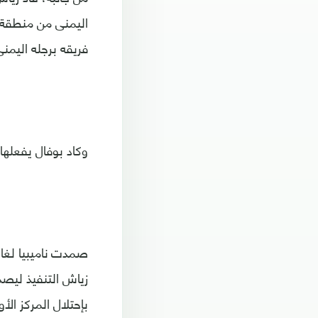
اليمنى من منطقة 
فريقه برجله اليمنى
وكاد بوفال يفعلها في الدقيقة 79 بتسديدة قوية عند مشارف 
زياش التنفيذ ليص
بإحتلال المركز الأ