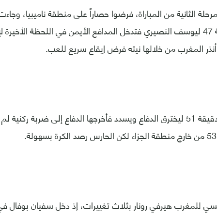
رحلة الثانية من المباراة، فرضوا حصاراً على منطقة ناميبيا، وجاء
أمرابط في الدقيقة 47 ليوسف النصيري فتدخل المدافع الأيمن في اللحظة الأخي
ذر المغرب من خلالها نيته فرض إيقاع سريع للعب.
وعاد أمرابط في الدقيقة 51 ليخترق الدفاع ويسدد فأخرجها الدفاع إلى ضربة ركن
سي للمغرب هيرفي رونار بثلاث تغييرات، إذ دخل سفيان بوفال في