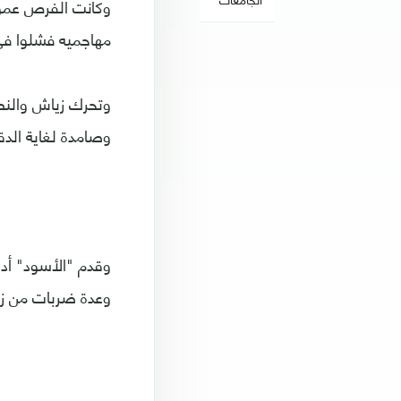
وكانت الفرص عموم
مهاجميه فشلوا في 
وتحرك زياش والنص
وصامدة لغاية الدقيق
وقدم "الأسود" أدا
وعدة ضربات من زي