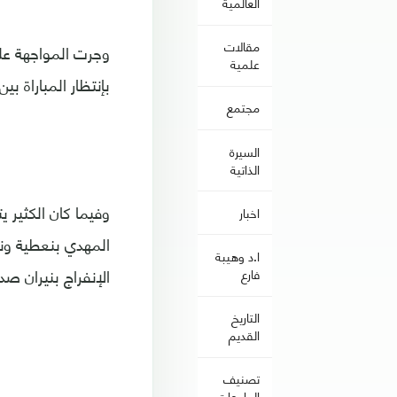
العالمية
مقالات
وجرت المواجهة على
علمية
بإنتظار المباراة بي
مجتمع
السيرة
الذاتية
وفيما كان الكثير ي
اخبار
المهدي بنعطية ونور
ا.د وهيبة
الإنفراج بنيران صد
فارع
التاريخ
القديم
تصنيف
الجامعات