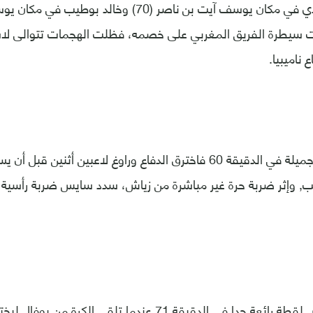
سيطرة الفريق المغربي على خصمه، فظلت الهجمات تتوالى لاسي
 ناميبيا.
وقاد بوفال لقطة جميلة في الدقيقة 60 فاخترق الدفاع وراوغ لاعبين أثن
ب, وإثر ضربة حرة غير مباشرة من زياش، سدد سايس ضربة رأسي
من جانبه، قاد زياش لقطة رائعة جدا في الدقيقة 71 عندما تلقى ا