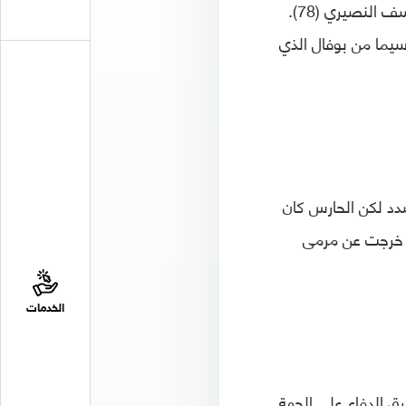
(58) وكريم الأحمدي في مكان يوسف آيت بن ناصر (70) وخالد بوطيب في مكان يوسف النصيري (78).
ما من بوفال الذي
ين قبل أن يسدد لكن الحارس كان
ة خرجت عن مرمى
الخدمات
لكرة من بوفال ليخترق الدفاع على الجهة