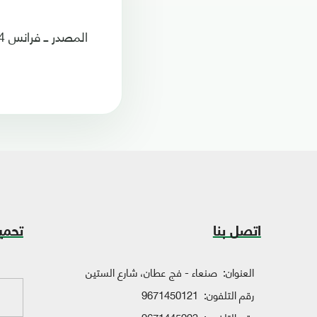
المصدر ــ فرانس 24
اتصل بنا
تحمي
العنوان:
صنعاء - فج عطان، شارع الستين
رقم التلفون:
9671450121