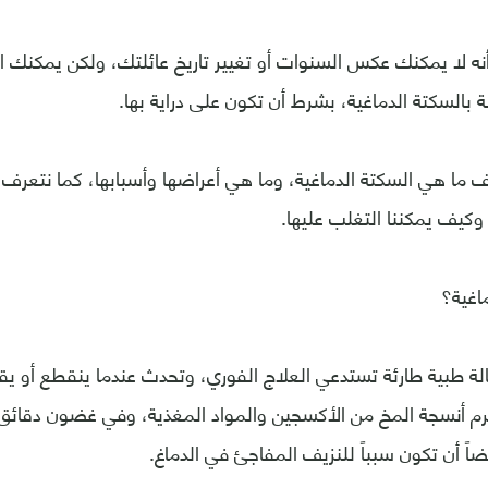
ه لا يمكنك عكس السنوات أو تغيير تاريخ عائلتك، ولكن يمكنك ال
 بالسكتة الدماغية، بشرط أن تكون على دراية بها.
ف ما هي السكتة الدماغية، وما هي أعراضها وأسبابها، كما نتعرف ع
كيف يمكننا التغلب عليها.
اغية؟
الة طبية طارئة تستدعي العلاج الفوري، وتحدث عندما ينقطع أو يق
رم أنسجة المخ من الأكسجين والمواد المغذية، وفي غضون دقائق، ت
اً أن تكون سبباً للنزيف المفاجئ في الدماغ.