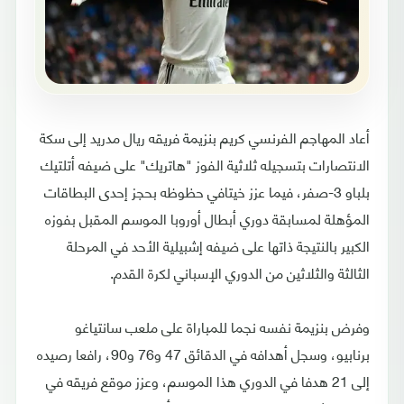
أعاد المهاجم الفرنسي كريم بنزيمة فريقه ريال مدريد إلى سكة
الانتصارات بتسجيله ثلاثية الفوز "هاتريك" على ضيفه أتلتيك
بلباو 3-صفر، فيما عزز خيتافي حظوظه بحجز إحدى البطاقات
المؤهلة لمسابقة دوري أبطال أوروبا الموسم المقبل بفوزه
الكبير بالنتيجة ذاتها على ضيفه إشبيلية الأحد في المرحلة
الثالثة والثلاثين من الدوري الإسباني لكرة القدم.
وفرض بنزيمة نفسه نجما للمباراة على ملعب سانتياغو
برنابيو، وسجل أهدافه في الدقائق 47 و76 و90، رافعا رصيده
إلى 21 هدفا في الدوري هذا الموسم، وعزز موقع فريقه في