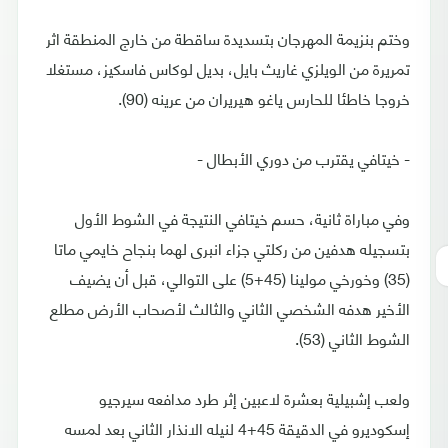
وختم بنزيمة المهرجان بتسديدة ساقطة من خارج المنطقة اثر
تمريرة من الويلزي غاريث بايل، بديل لوكاس فاسكيز، مستغلا
خروجا خاطئا للحارس ياغو هيريران من عرينه (90).
- خيتافي يقترب من دوري الأبطال -
وفي مباراة ثانية، حسم خيتافي النتيجة في الشوط الأول
بتسجيله هدفين من ركلتي جزاء انبرى لهما بنجاح خايمي ماتا
(35) وخورخي مولينا (45+5) على التوالي، قبل أن يضيف
الأخير هدفه الشخصي الثاني والثالث لأصحاب الأرض مطلع
الشوط الثاني (53).
ولعب إشبيلية بعشرة لاعبين إثر طرد مدافعه سيرجيو
إسكوديرو في الدقيقة 45+4 لنيله الانذار الثاني بعد لمسه