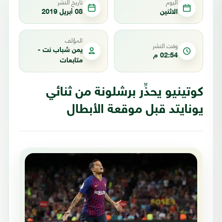
اليوم
تاريخ النشر
الاثنين
08 أبريل 2019
المؤلف
وقت النشر
يمن شباب نت -
02:54 م
متابعات
كوتينيو يحذِّر برشلونة من ثنائي
يونايتد قبل موقعة الأبطال