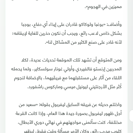
مميزين في الهجوم».
وأضاف: «بوغبا ولوكاكو قادران على إيذاء أي دفاع، بوجبا
بشكل خاص لاعب رائع، ويجب أن نكون حذرين للغاية لإيقافه؛
لأنه قادر على صنع الكثير من المشاكل لنا».
ومن المتوقع أن تشهد تلك الموقعة تحديات عديدة، لكلا
المدربين إرنستو فالفيردي وأولي غونار سولسكاير، ولما يحمله
اللقاء من آثار على مستقبلهما مع فريقَيهما، بالإضافة لنجوم
كُثر مثل الأرجنتيني ليونيل ميسي وماركوس راشفورد.
واختتم حديثه عن فريقه السابق ليفربول بقوله: «سعيد من
أجل ظهور ليفربول بصورة جيدة هذا العام، وإذا كانت القرعة
مختلفة، كنت سأتمنى مواجهتهم في نهائي دوري الأبطال،
كلوب مدرب رائع، وكان الأمر مسألة وقت فقط، ليظهر