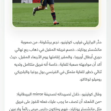
حذَّر البرازيلي فيليب كوتينيو، نجم برشلونة، من صعوبة
مانشستر يونايتد، خصم فريقه المقبل في ذهاب ربع نهائي
دوري أبطال أوروبا، والمقرر إقامتها يوم الأربعاء المقبل، حيث
أكد أن مواجهته صعبة للغاية، خاصة أنه فريق متكامل ولديه
ثنائي خطير للغاية متمثل في الفرنسي بول بوغبا والبلجيكي
روميلو لوكاكو.
وقال كوتينيو، خلال تصريحاته لصحيفة mirror البريطانية:
«من المُعقد أن تصف ما يجب عليك فعله للفوز على فريق
مثل مانشستر يونايتد، فهم يملكون حارس مرمى رائعاً ولاعبين