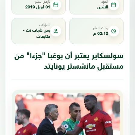
اليوم
تاريخ النشر
الاثنين
01 أبريل 2019
المؤلف
وقت النشر
يمن شباب نت -
02:10 م
متابعات
سولسكاير يعتبر أن بوغبا "جزءا" من
مستقبل مانشستر يونايتد