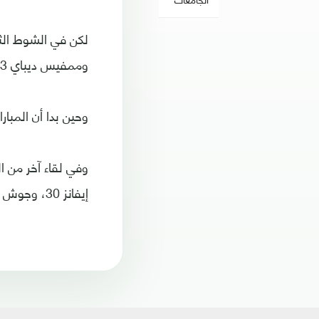
وممفيس ديباي 63.
وحين بدا أن المباراة تذهب
إيفانز 30، وجوش ماغينيس 87، فيما سجل هدف الخاسر إيغور ستاسيفيش 33.