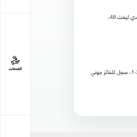
لكن في الشوط الثاني عادت هولندا بالأداء والنتيجة، وسجلت ثنائية بواسطة ماتيس دي ليخت 48،
وفي لقاء آخر من المجموعة ذاتها فازت أيرلندا الشمالية على ضيفتها روسيا البيضاء 2-1، سجل للفائز جوني
الخدمات